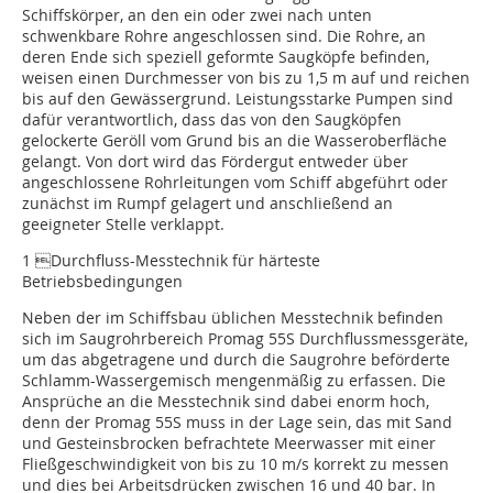
Schiffskörper, an den ein oder zwei nach unten
schwenkbare Rohre an­geschlossen sind. Die Rohre, an
deren Ende sich speziell geformte Saugköpfe be­finden,
weisen einen Durchmesser von bis zu 1,5 m auf und reichen
bis auf den Ge­wässergrund. Leis­tungsstarke Pumpen sind
dafür verantwortlich, dass das von den Saug­köpfen
gelockerte Geröll vom Grund bis an die Wasseroberfläche
gelangt. Von dort wird das Fördergut entweder über
angeschlossene Rohr­leitungen vom Schiff abgeführt oder
zunächst im Rumpf gelagert und anschließend an
geeigneter Stelle verklappt.
1 Durchfluss-Messtechnik für härteste
Betriebsbedingungen
Neben der im Schiffsbau üblichen Messtechnik befinden
sich im Saugrohrbereich Promag 55S Durchflussmessgeräte,
um das abgetragene und durch die Saugrohre beförderte
Schlamm-Wassergemisch mengenmäßig zu erfassen. Die
Ansprüche an die Messtechnik sind dabei enorm hoch,
denn der Promag 55S muss in der Lage sein, das mit Sand
und Gesteinsbrocken befrachtete Meerwasser mit einer
Fließ­geschwindigkeit von bis zu 10 m/s korrekt zu messen
und dies bei Arbeitsdrücken zwischen 16 und 40 bar. In