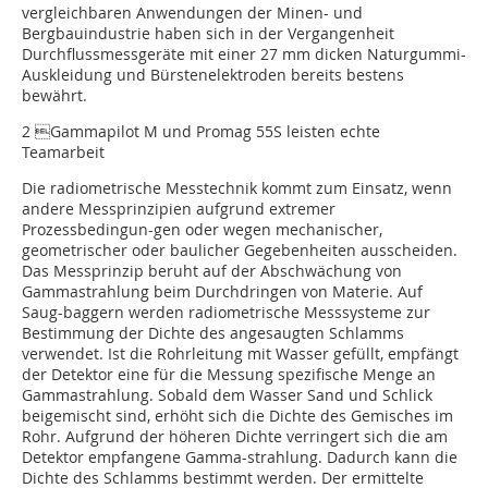
vergleichbaren Anwendungen der Minen- und
Bergbauindustrie haben sich in der Vergangenheit
Durchflussmessgeräte mit einer 27 mm dicken Naturgummi-
Auskleidung und Bürsten­elektroden bereits bestens
bewährt.
2 Gammapilot M und Promag 55S leisten echte
Teamarbeit
Die radiometrische Messtechnik kommt zum Einsatz, wenn
andere Messprinzipien aufgrund extremer
Prozessbedingun-gen oder wegen mechanischer,
geometrischer oder baulicher Gegebenheiten ausscheiden.
Das Messprinzip beruht auf der Abschwächung von
Gamma­strahlung beim Durchdringen von Materie. Auf
Saug-baggern werden radiometrische Mess­systeme zur
Bestimmung der Dichte des angesaugten Schlamms
verwendet. Ist die Rohrleitung mit Wasser gefüllt, empfängt
der Detektor eine für die Messung spezifische Menge an
Gammastrahlung. Sobald dem Wasser Sand und Schlick
beigemischt sind, erhöht sich die Dichte des Gemisches im
Rohr. Aufgrund der höheren Dichte verringert sich die am
Detektor empfangene Gamma-strahlung. Dadurch kann die
Dichte des Schlamms bestimmt werden. Der ermittelte