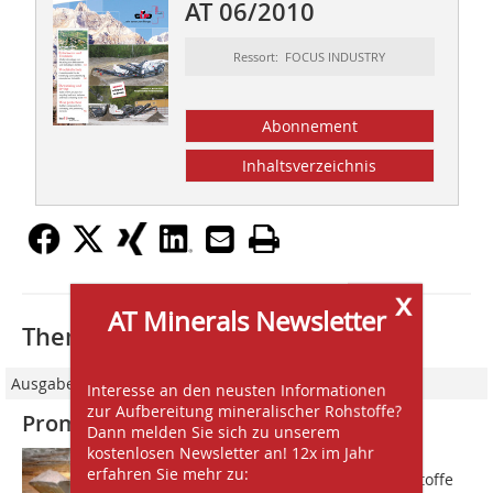
AT 06/2010
Ressort: FOCUS INDUSTRY
Abonnement
Inhaltsverzeichnis
x
AT Minerals Newsletter
Thematisch passende Artikel:
Ausgabe 07-08/2010
Interesse an den neusten Informationen
zur Aufbereitung mineralischer Rohstoffe?
Promag 55S meistert den Härtetest
Dann melden Sie sich zu unserem
kostenlosen Newsletter an! 12x im Jahr
Die K+S KALI GmbH betreibt sechs
erfahren Sie mehr zu:
Bergwerke, in denen die beiden Rohstoffe