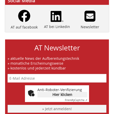
Social Media
AT bei Linkedin
Newsletter
AT auf facebook
AT Newsletter
» aktuelle News der Aufbereitungstechnik
» monatliche Erscheinungsweise
» kostenlos und jederzeit kündbar
Anti-Roboter-Verifizierung
Hier klicken
Friendly
Captcha ⇗
» Jetzt anmelden!