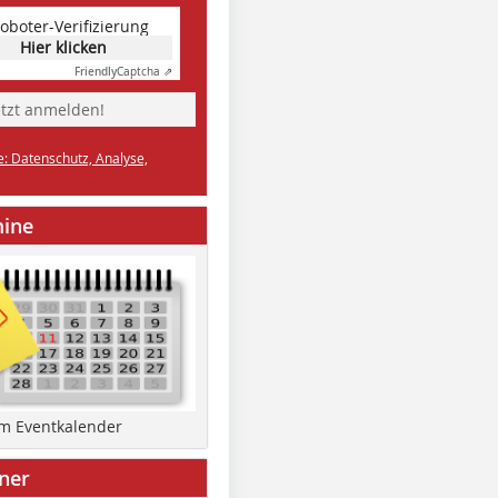
oboter-Verifizierung
Hier klicken
Friendly
Captcha ⇗
etzt anmelden!
e: Datenschutz, Analyse,
mine
um Eventkalender
ner