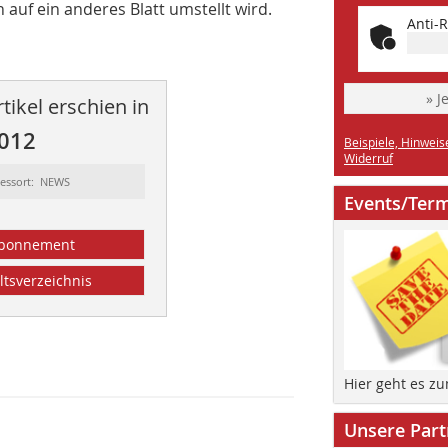
uf ein anderes Blatt umstellt wird.
Anti-R
» J
tikel erschien in
2012
Beispiele, Hinweis
Widerruf
essort: NEWS
Events/Ter
bonnement
ltsverzeichnis
Hier geht es z
Unsere Part