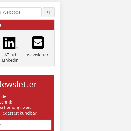
a
AT bei
Newsletter
Linkedin
Newsletter
s der
echnik
rscheinungsweise
d jederzeit kündbar