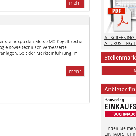
mehr
AT SCREENING
der steinexpo den Metso MX-Kegelbrecher
AT CRUSHING 
ogie sowie technisch verbesserte
anlagen. Seit der Markteinführung im
Stellenmark
mehr
Anbieter fi
Finden Sie mehr
EINKAUFSFÜHRE