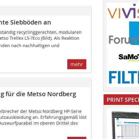
chte Siebböden an
lständig recyclinggerechten, modularen
tso Trellex LS-?Eco (Bild). Als Reaktion
nden nach nachhaltigen und
mehr
g für die Metso Nordberg
PRINT SPEC
gelbrecher der Metso Nordberg HP-Serie
utzauskleidung an. Erfahrungsgemäß löst
Auswurfparabel im oberen Drittel des