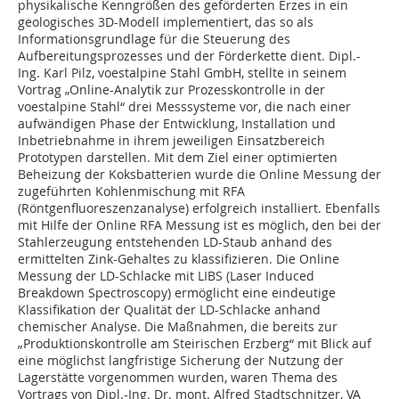
physikalische Kenngrößen des geförderten Erzes in ein
geologisches 3D-Modell implementiert, das so als
Informationsgrundlage für die Steuerung des
Aufbereitungsprozesses und der Förderkette dient. Dipl.-
Ing. Karl Pilz, voestalpine Stahl GmbH, stellte in seinem
Vortrag „Online-Analytik zur Prozesskontrolle in der
voestalpine Stahl“ drei Messsysteme vor, die nach einer
aufwändigen Phase der Entwicklung, Installation und
Inbetriebnahme in ihrem jeweiligen Einsatzbereich
Prototypen darstellen. Mit dem Ziel einer optimierten
Beheizung der Koksbatterien wurde die Online Messung der
zugeführten Kohlenmischung mit RFA
(Röntgenfluoreszenzanalyse) erfolgreich installiert. Ebenfalls
mit Hilfe der Online RFA Messung ist es möglich, den bei der
Stahlerzeugung entstehenden LD-Staub anhand des
ermittelten Zink-Gehaltes zu klassifizieren. Die Online
Messung der LD-Schlacke mit LIBS (Laser Induced
Breakdown Spectroscopy) ermöglicht eine eindeutige
Klassifikation der Qualität der LD-Schlacke anhand
chemischer Analyse. Die Maßnahmen, die bereits zur
„Produktionskontrolle am Steirischen Erzberg“ mit Blick auf
eine möglichst langfristige Sicherung der Nutzung der
Lagerstätte vorgenommen wurden, waren Thema des
Vortrags von Dipl.-Ing. Dr. mont. Alfred Stadtschnitzer, VA