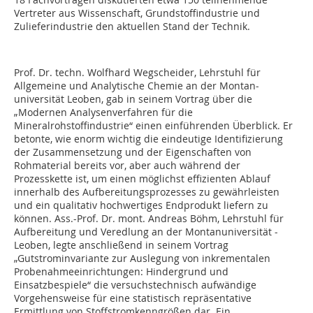
Vertreter aus Wissenschaft, Grundstoffindustrie und
Zulieferindustrie den aktuellen Stand der Technik.
Prof. Dr. techn. Wolfhard Wegscheider, Lehr­stuhl für
Allgemeine und Analytische Chemie an der Montan­
universität Leoben, gab in seinem Vortrag über die
„Modernen Analysenverfahren für die
Mineralrohstoffindustrie“ einen einführenden Überblick. Er
betonte, wie enorm wichtig die eindeutige Identifizierung
der Zusammensetzung und der Eigenschaften von
Rohmaterial bereits vor, aber auch während der
Prozesskette ist, um einen möglichst effizienten Ablauf
innerhalb des Aufbereitungsprozesses zu gewährleisten
und ein qualitativ hochwertiges Endprodukt liefern zu
können. Ass.-Prof. Dr. mont. Andreas Böhm, Lehrstuhl für
Aufbereitung und Veredlung an der Montanuniversität ­
Leoben, legte anschließend in seinem Vortrag
„Gutstrominvariante zur Auslegung von inkrementalen
Probenahmeeinrichtungen: Hindergrund und
Einsatzbespiele“ die versuchstechnisch aufwändige
Vorgehensweise für eine statistisch repräsentative
Ermittlung von Stoffstromkenngrößen dar. Ein