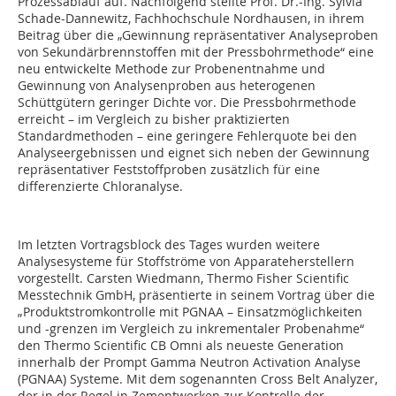
Prozessablauf auf. Nachfolgend stellte Prof. Dr.-Ing. ­Sylvia
Schade-Dannewitz, Fachhochschule Nordhausen, in ihrem
Beitrag über die „Gewinnung repräsentativer Analyseproben
von Sekundärbrennstoffen mit der Pressbohrmethode“ eine
neu entwickelte Methode zur Probenentnahme und
Gewinnung von Analysenproben aus heterogenen
Schüttgütern geringer Dichte vor. Die Pressbohrmethode
erreicht – im Vergleich zu bisher praktizierten
Standardmethoden – eine geringere Fehlerquote bei den
Analyseergebnissen und eignet sich neben der Gewinnung
repräsentativer Feststoffproben zusätzlich für eine
differenzierte Chloranalyse.
Im letzten Vortragsblock des Tages wurden weitere
Analysesysteme für Stoffströme von Apparateherstellern
vorgestellt. ­Carsten Wiedmann, Thermo Fisher Scientific
Messtechnik GmbH, präsentierte in seinem Vortrag über die
„Produktstromkontrolle mit PGNAA – Einsatzmöglichkeiten
und -grenzen im Vergleich zu inkrementaler Probenahme“
den Thermo Scientific CB Omni als neueste Generation
innerhalb der Prompt Gamma Neutron Activation Analyse
(PGNAA) Systeme. Mit dem sogenannten Cross Belt Analyzer,
der in der Regel in Zementwerken zur Kontrolle der