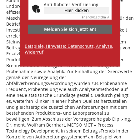
kontinuierliche Produktionsqualität, eine konstant hohe
Anti-Roboter-Verifizierung
Endproduktqualität, eine optimale Durchsatzleistung,
Hier klicken
effiziente Sortierbedingungen für sensorgestützte
Maschinen, eine Minimierung des Bedien­aufwandes für den
Friendly
Captcha ⇗
Betrieb der Anlage sowie geringe zusätzliche
Melden Sie sich jetzt an!
Investitionskosten und damit eine hohe Wirtschaftlichkeit
erreichen. Dipl.-Ing. Peter Schwei und Dipl.-Ing. Walter
Steinwender, w&p Zement GmbH, präsentierten in ihrem
Beispiele, Hinweise: Datenschutz, Analyse,
Beitrag „Aufbereitung und qualitätsgesicherter Einsatz von
Widerruf
Ersatzbrennstoffen in der Portlandzement-Klinker
Produktion im Werk Wietersdorf“ ein neues Konzept der
Brennstoffaufbereitung, der Probenvorbereitung und
Probenahme sowie Analytik. Zur Einhaltung der Grenzwerte
gemäß der Neuregelung der
Abfallverbrennungsverordnung wurden z.B. Probenahme-
Frequenz, Probenteilung wie auch Analysenmethoden auf
eine neue statistische Grundlage gestellt. Dadurch gelingt
es, weiterhin Klinker in einer hohen Qualität herzustellen
und gleichzeitig die zusätzlichen Anforderungen mit dem
bestehenden Produktions- und Laborpersonal zu
bewältigen. Zum Abschluss der Vortragsreihe gab Dipl.-Ing.
Dr. mont. Wolfram Bernhart, METSO MCT – Process
Technology Development, in seinem Beitrag „Trends in der
Kontrolle von Aufbereitungssystemen“ am Beispiel von