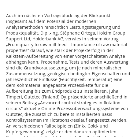
Auch im nächsten Vortragsblock lag der Blickpunkt
insgesamt auf dem Potenzial der modernen
Analysemethoden hinsichtlich Leistungssteigerung und
Produktqualität. Dipl.-Ing. Stéphane Ortega, Holcim Group
Support Ltd, Holderbank AG, verwies in seinem Vortrag
„From quarry to raw mill feed – Importance of raw material
properties“ darauf, wie stark der Projekterfolg in der
Kalkstein-Aufbereitung von einer vorgeschalteten Analyse
abhängen kann. Probenahme, Tests und deren Auswertung
sind die Grundvoraussetzung, um je nach mineralischer
Zusammensetzung, geologisch bedingter Eigenschaften und
jahreszeitlicher Einflüsse (Feuchtigkeit, Temperatur) eine
dem Rohmaterial angepasste Prozesskette für die
Aufbereitung bis zum Endprodukt zu installieren. Juha
Timperi, Outotec (Finland) Oy, präsentierte anschließend in
seinem Beitrag „Advanced control strategies in flotation
circuits“ aktuelle Online-Prozess­überwachungssysteme von
Outotec, die zusätzlich zu bereits installierten Basis-
Kontrollsystemen im Flotationskreislauf eingesetzt werden.
An verschiedenen Fallbeispielen (Zink-, Gold- und
Kupfergewinnung) zeigte er den dadurch optimierten