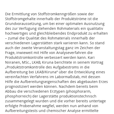
Die Ermittlung von Stoffstromkenngrößen sowie der
Stoffstromgehalte innerhalb der Produktströme ist die
Grundvoraussetzung, um bei einer optimalen Ausnutzung
des zur Verfügung stehenden Rohmaterials ein qualitativ
hochwertiges und gleichbleibendes Endprodukt zu erhalten
– zumal die Qualität des Rohmaterials innerhalb der
verschiedenen Lagerstätten stark variieren kann. So stand
auch der zweite Veranstaltungstag ganz im Zeichen der
Frage, inwieweit mit Hilfe von Analyseverfahren die
Produktstromkontrolle verbessert werden kann. Kari
Niiranen, MSc., LKAB, Kiruna berichtete in seinem Vortrag
„Produktstromkontrolle des Aufgabestroms in die
Aufbereitung bei LKAB/Kiruna“ über die Entwicklung eines
vereinfachten Verfahrens im Labormaßstab, mit dessen
Hilfe die Aufbereitungseigenschaften des abgebauten Erzes
prognostiziert werden können. Nachdem bereits beim
Abbau die verschiedenen Erztypen (phosphorarm,
phosphorreich) der Lagerstätte produktionstechnisch
zusammengelegt wurden und die vorher bereits untertage
erfolgte Probenahme wegfiel, werden nun anhand von
Aufbereitungstests und chemischer Analyse ermittelte