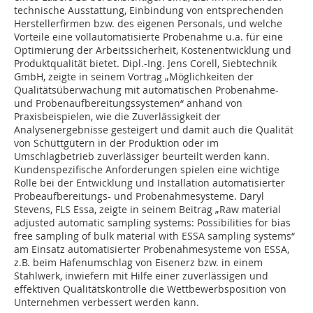
technische Ausstattung, Einbindung von entsprechenden
Herstellerfirmen bzw. des eigenen Personals, und welche
Vorteile eine vollautomatisierte Probenahme u.a. für eine
Optimierung der Arbeitssicherheit, Kostenentwicklung und
Produktqualität bietet. Dipl.-Ing. Jens Corell, Siebtechnik
GmbH, zeigte in seinem Vortrag „Möglichkeiten der
Qualitätsüberwachung mit automatischen Probenahme-
und Probenaufbereitungssystemen“ anhand von
Praxisbeispielen, wie die Zuverlässigkeit der
Analysenergebnisse gesteigert und damit auch die Qualität
von Schüttgütern in der Produktion oder im
Umschlagbetrieb zuverlässiger beurteilt werden kann.
Kundenspezifische Anforderungen spielen eine wichtige
Rolle bei der Entwicklung und Installation automatisierter
Probeaufbereitungs- und Probenahmesysteme. Daryl
Stevens, FLS Essa, zeigte in seinem Beitrag „Raw material
adjusted automatic sampling systems: Possibilities for bias
free sampling of bulk material with ESSA sampling systems“
am Einsatz automatisierter Probenahmesysteme von ESSA,
z.B. beim Hafenumschlag von Eisenerz bzw. in einem
Stahlwerk, inwiefern mit Hilfe einer zuverlässigen und
effektiven Qualitätskontrolle die Wettbewerbsposition von
Unternehmen verbessert werden kann.