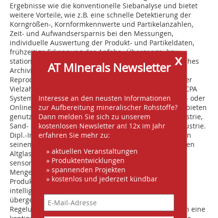
Ergebnisse wie die konventionelle Siebanalyse und bietet
weitere Vorteile, wie z.B. eine schnelle Detektierung der
Korngrößen-, Kornformkennwerte und Partikelanzahlen,
Zeit- und Aufwands­ersparnis bei den Messungen,
individuelle Auswertung der Produkt- und Partikeldaten,
frühzeitige Erkennung des Anfahr-, Übergangs- bzw.
x
stationären Bereiches in Produktionsprozessen, einfaches
AT Minerals Newsletter
Archivieren und komfortables Datenhandling, hohe
Reproduzierbarkeit der Messergebnisse etc. Dank einer
Vielzahl von HAVER Peripheriegeräten lassen sich die CPA
Interesse an den neusten Informationen
Systeme so erweitern, dass sie als Labor-, Technikums- oder
zur Aufbereitung mineralischer Rohstoffe?
Onlineversion für eine große Bandbreite an Einsatzgebieten
Dann melden Sie sich zu unserem
genutzt werden können – u.a. in der Koks-/Kohle-Industrie,
kostenlosen Newsletter an! 12x im Jahr
Sand- und Kies-Industrie, bzw. in der chemischen Industrie.
erfahren Sie mehr zu:
Dipl.-Ing. Christian Makari, binder + co AG, berichtete in
seinem Beitrag „Produktionskontrolle in einer modernen
» aktuellen Veranstaltungen
Altglasaufbereitungsanlage – Schlagzahlstatistik
» Produktentwicklungen
sensorgestützter Sortiermaschinen und
» spannenden Projekten
Mengenstromerfassung zur automatischen
» kostenlos und jederzeit kündbar
Produktionsoptimierung“ über den Einsatz eines
intelligenten Steuerungssystems. Mit Hilfe dieses
übergeordneten automatischen Steuersystems zur
Regelung bzw. Optimierung der Produktion lassen sich eine