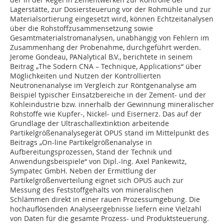
Lagerstätte, zur Dosiersteuerung vor der Rohmühle und zur
Materialsortierung eingesetzt wird, können Echtzeitanalysen
über die Rohstoffzusammensetzung sowie
Gesamtmaterialstromanalysen, unabhängig von Fehlern im
Zusammenhang der Probenahme, durchgeführt werden.
Jerome Gondeau, PAN­alytical B.V., berichtete in seinem
Beitrag „The Sodern CNA – Technique, Applications“ über
Möglichkeiten und Nutzen der Kontrollierten
Neutronenanalyse im Vergleich zur Röntgenanalyse am
Beispiel typischer Einsatzbereiche in der Zement- und der
Kohleindustrie bzw. innerhalb der Gewinnung mineralischer
Rohstoffe wie Kupfer-, Nickel- und Eisernerz. Das auf der
Grundlage der Ultraschallextinktion arbeitende
Partikelgrößenanalysegerät OPUS stand im Mittelpunkt des
Beitrags „On-line Partikelgrößen­analyse in
Aufbereitungsprozessen, Stand der Technik und
Anwendungsbeispiele“ von Dipl.-Ing. Axel Pankewitz,
Sympatec GmbH. Neben der Ermittlung der
Partikelgrößenverteilung eignet sich OPUS auch zur
Messung des Feststoffgehalts von mineralischen
Schlämmen direkt in einer rauen Prozess­umgebung. Die
hochauflösenden Analyseergebnisse liefern eine Vielzahl
von Daten für die gesamte Prozess- und Produktsteuerung.