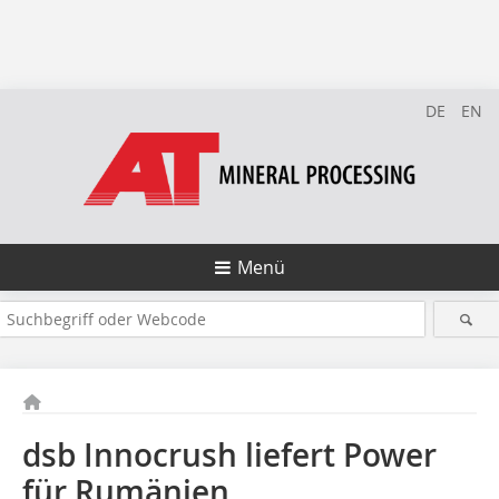
DE
EN
Menü
dsb Innocrush liefert Power
für Rumänien