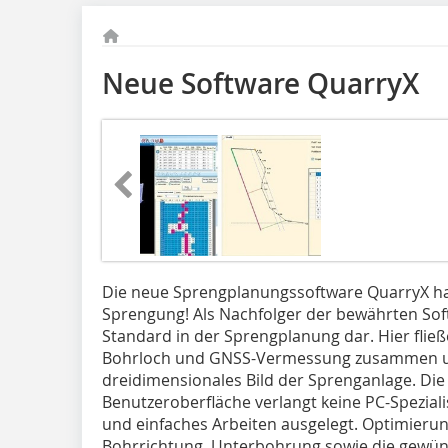
Neue Software QuarryX
Die neue Sprengplanungssoftware QuarryX hat e
Sprengung! Als Nachfolger der bewährten Soft
Standard in der Sprengplanung dar. Hier flie
Bohrloch und GNSS-Vermessung zusammen un
dreidimensionales Bild der Sprenganlage. Die 
Benutzeroberfläche verlangt keine PC-Spezialis
und einfaches Arbeiten ausgelegt. ­Optimieru
Bohrrichtung, Unterbohrung sowie die gewün