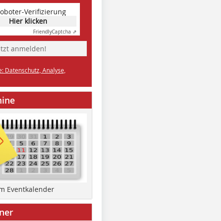
oboter-Verifizierung
Hier klicken
Friendly
Captcha ⇗
etzt anmelden!
e: Datenschutz, Analyse,
mine
um Eventkalender
ner