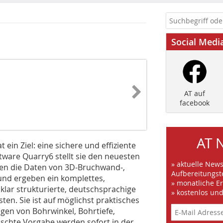
Social Medi
AT auf
facebook
AT 
in Ziel: eine sichere und effiziente
ware Quarry6 stellt sie den neuesten
» aktuelle New
ßen die Daten von 3D-Bruchwand-,
Aufbereitungst
d ergeben ein komplettes,
» monatliche E
klar strukturierte, deutschsprachige
» kostenlos un
ten. Sie ist auf möglichst praktisches
ngen von Bohrwinkel, Bohrtiefe,
schte Vorgabe werden sofort in der