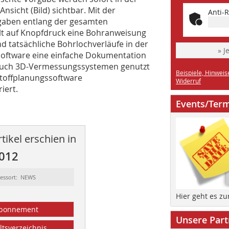
Ansicht (Bild) sichtbar. Mit der
Anti-R
gaben entlang der gesamten
lt auf Knopfdruck eine Bohranweisung
 tatsächliche Bohrlochverläufe in der
» J
e Software eine einfache Dokumentation
ls auch 3D-Vermessungssystemen genutzt
Beispiele, Hinweis
toffplanungssoftware
Widerruf
iert.
Events/Ter
tikel erschien in
2012
essort: NEWS
Hier geht es z
bonnement
Unsere Part
ltsverzeichnis