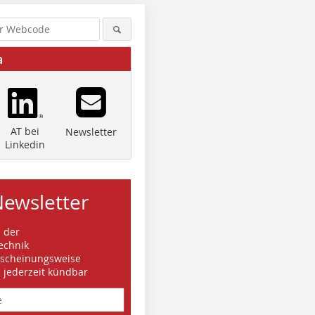
a
AT bei
Newsletter
Linkedin
Newsletter
s der
echnik
rscheinungsweise
d jederzeit kündbar