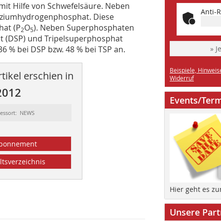
it Hilfe von Schwefelsäure. Neben
Anti-R
alziumhydrogenphosphat. Diese
hat (P
O
). Neben Superphosphaten
2
5
t (DSP) und Tripelsuperphosphat
 36 % bei DSP bzw. 48 % bei TSP an.
» J
Beispiele, Hinweis
tikel erschien in
Widerruf
2012
Events/Ter
essort: NEWS
bonnement
ltsverzeichnis
Hier geht es z
Unsere Part