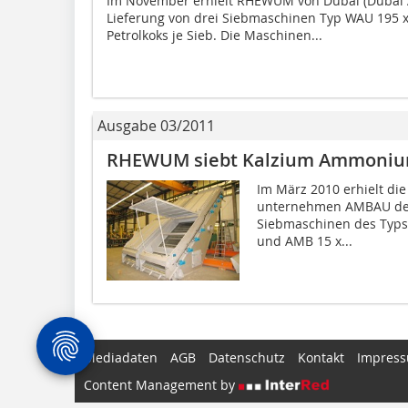
Im November erhielt RHEWUM von Dubal (Dubai A
Lieferung von drei Siebmaschinen Typ WAU 195 x 
Petrolkoks je Sieb. Die Maschinen...
Ausgabe 03/2011
RHEWUM siebt Kalzium Ammonium
Im März 2010 erhielt di
unternehmen AMBAU den 
Siebmaschinen des Typs 
und AMB 15 x...
Mediadaten
AGB
Datenschutz
Kontakt
Impres
Content Management by