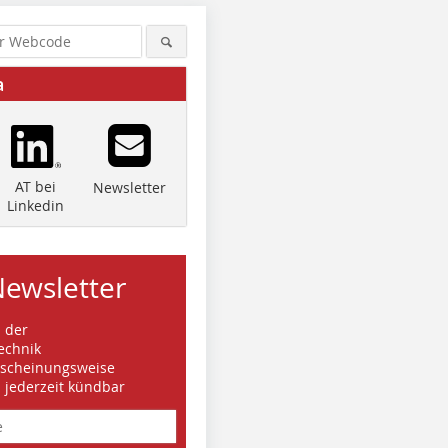
a
AT bei
Newsletter
Linkedin
Newsletter
s der
echnik
rscheinungsweise
d jederzeit kündbar