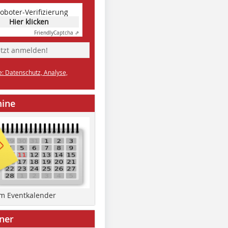
oboter-Verifizierung
Hier klicken
Friendly
Captcha ⇗
etzt anmelden!
e: Datenschutz, Analyse,
mine
um Eventkalender
ner