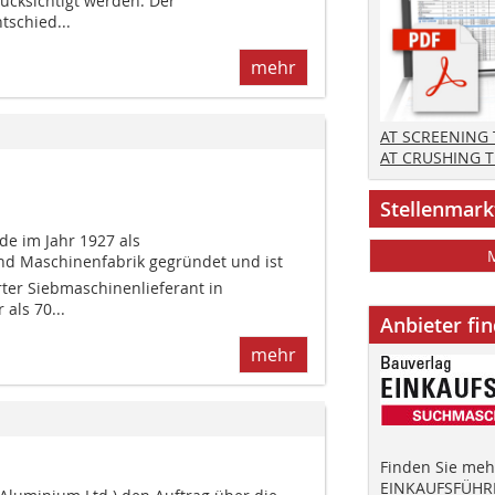
cksichtigt werden. Der
tschied...
mehr
AT SCREENING
AT CRUSHING 
Stellenmark
 im Jahr 1927 als
nd Maschinenfabrik gegründet und ist
erter Siebmaschinenlieferant in
 als 70...
Anbieter fi
mehr
Finden Sie mehr
EINKAUFSFÜHRE