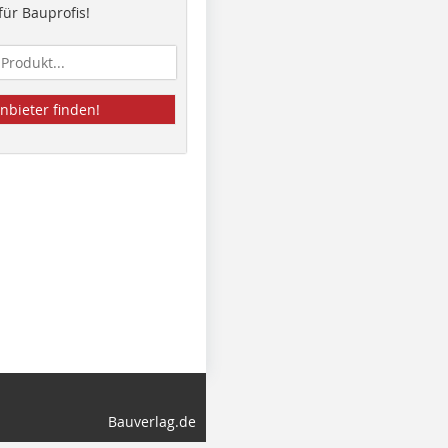
ür Bauprofis!
nbieter finden!
Bauverlag.de