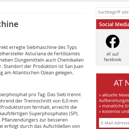
chine
Social Medi
rekt erregte Siebmaschine des Typs
rsteller Asturiana de Fertilizantes
AT auf
re neben Düngemitteln auch Chemikalien
facebook
 Standort der Produktion ist San Juan
ig am Atlantischen Ozean gelegen.
AT 
uperphosphat pro Tag. Das Sieb trennt
» aktuelle New
hrend der Trennschnitt von 6,0 mm
Aufbereitungst
» monatliche E
Produktstrom fernhält, erreicht die
» kostenlos un
kaufsfertigen Superphosphates (SP).
es Pflanzendüngers zur besseren
 erfolgt durch das Aufschließen von