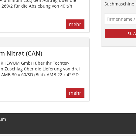
luminium Ltd.) den Auftrag über die
Suchmaschine f
269/2 für die Absiebung von 40 t/h
mehr
A
 Nitrat (CAN)
e RHEWUM GmbH über ihr Toch­ter­
Zuschlag über die Lie­ferung von drei
AMB 30 x 60/SD (Bild), AMB 22 x 45/SD
mehr
sum