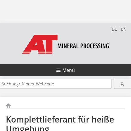
DE
EN
Menü
Komplettlieferant für heiße
Umgebung