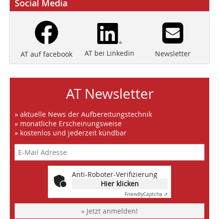
Social Media
AT bei Linkedin
Newsletter
AT auf facebook
AT Newsletter
» aktuelle News der Aufbereitungstechnik
» monatliche Erscheinungsweise
» kostenlos und jederzeit kündbar
Anti-Roboter-Verifizierung
Hier klicken
Friendly
Captcha ⇗
» Jetzt anmelden!