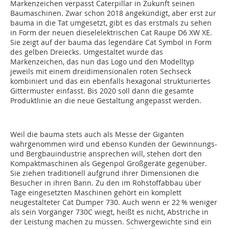
Markenzeichen verpasst Caterpillar in Zukunft seinen
Baumaschinen. Zwar schon 2018 angekündigt, aber erst zur
bauma in die Tat umgesetzt, gibt es das erstmals zu sehen
in Form der neuen dieselelektrischen Cat Raupe D6 XW XE.
Sie zeigt auf der bauma das legendäre Cat Symbol in Form
des gelben Dreiecks. Umgestaltet wurde das
Markenzeichen, das nun das Logo und den Modelltyp
jeweils mit einem dreidimensionalen roten Sechseck
kombiniert und das ein ebenfalls hexagonal strukturiertes
Gittermuster einfasst. Bis 2020 soll dann die gesamte
Produktlinie an die neue Gestaltung angepasst werden.
Weil die bauma stets auch als Messe der Giganten
wahrgenommen wird und ebenso Kunden der Gewinnungs-
und Bergbauindustrie ansprechen will, stehen dort den
Kompaktmaschinen als Gegenpol Großgeräte gegenüber.
Sie ziehen traditionell aufgrund ihrer Dimensionen die
Besucher in ihren Bann. Zu den im Rohstoffabbau über
Tage eingesetzten Maschinen gehört ein komplett
neugestalteter Cat Dumper 730. Auch wenn er 22 % weniger
als sein Vorgänger 730C wiegt, heißt es nicht, Abstriche in
der Leistung machen zu müssen. Schwergewichte sind ein