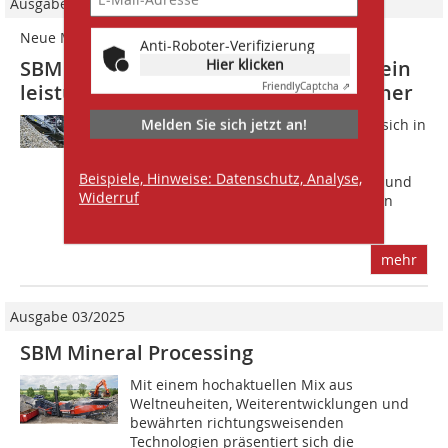
Ausgabe 11/2020
Neue Maßstäbe am Markt
Anti-Roboter-Verifizierung
Hier klicken
SBM präsentiert den JAWMAX® 200 – ein
leistungsfähiger mobiler Backenbrecher
Friendly
Captcha ⇗
Melden Sie sich jetzt an!
S?BM Mineral Processing entwickelte sich in
den letzten 70 Jahren zu einem der
führenden internationalen
Beispiele, Hinweise: Datenschutz, Analyse,
Komplettanbieter von Aufbereitungs- und
Widerruf
Betonanlagen. Mit dem neuen mobilen
Backenbrecher...
mehr
Ausgabe 03/2025
SBM Mineral Processing
Mit einem hochaktuellen Mix aus
Weltneuheiten, Weiterentwicklungen und
bewährten richtungsweisenden
Technologien präsentiert sich die