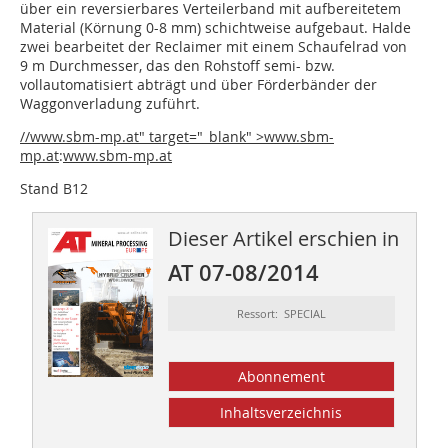
über ein reversierbares Verteilerband mit aufbereitetem
Material (Körnung 0-8 mm) schichtweise aufgebaut. Halde
zwei bearbeitet der Reclaimer mit einem Schaufelrad von
9 m Durchmesser, das den Rohstoff semi- bzw.
vollautomatisiert abträgt und über Förderbänder der
Waggonverladung zuführt.
//www.sbm-mp.at" target="_blank" >www.sbm-
mp.at
:
www.sbm-mp.at
Stand B12
Dieser Artikel erschien in
AT 07-08/2014
Ressort: SPECIAL
Abonnement
Inhaltsverzeichnis