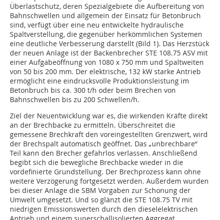
Überlastschutz, deren Spezialgebiete die Aufbereitung von
Bahnschwellen und allgemein der Einsatz für Betonbruch
sind, verfügt über eine neu entwickelte hydraulische
Spaltverstellung, die gegenüber herkömmlichen Systemen
eine deutliche Verbesserung darstellt (Bild 1). Das Herzstück
der neuen Anlage ist der Backenbrecher STE 108.75 ASV mit
einer Aufgabeöffnung von 1080 x 750 mm und Spaltweiten
von 50 bis 200 mm. Der elektrische, 132 kW starke Antrieb
ermöglicht eine eindrucksvolle Produktionsleistung im
Betonbruch bis ca. 300 t/h oder beim Brechen von
Bahnschwellen bis zu 200 Schwellen/h.
Ziel der Neuentwicklung war es, die wirkenden Kräfte direkt
an der Brechbacke zu ermitteln. Überschreitet die
gemessene Brechkraft den voreingestellten Grenzwert, wird
der Brechspalt automatisch geöffnet. Das „unbrechbare“
Teil kann den Brecher gefahrlos verlassen. Anschließend
begibt sich die bewegliche Brechbacke wieder in die
vordefinierte Grundstellung. Der Brechprozess kann ohne
weitere Verzögerung fortgesetzt werden. Außerdem wurden
bei dieser Anlage die SBM Vorgaben zur Schonung der
Umwelt umgesetzt. Und so glänzt die STE 108.75 TV mit
niedrigen Emissionswerten durch den dieselelektrischen
Antrieb und einem superschallisolierten Aggregat.