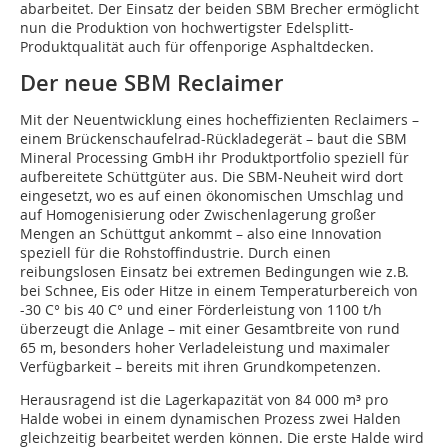
abarbeitet. Der Einsatz der beiden SBM Brecher ermöglicht
nun die Produktion von hochwertigster Edelsplitt-
Produktqualität auch für offenporige Asphaltdecken.
Der neue SBM Reclaimer
Mit der Neuentwicklung eines hocheffizienten Reclaimers –
einem Brückenschaufelrad-Rückladegerät – baut die SBM
Mineral Processing GmbH ihr Produktportfolio speziell für
aufbereitete Schüttgüter aus. Die SBM-Neuheit wird dort
eingesetzt, wo es auf einen ökonomischen Umschlag und
auf Homogenisierung oder Zwischenlagerung großer
Mengen an Schüttgut ankommt – also eine Innovation
speziell für die Rohstoffindustrie. Durch einen
reibungslosen Einsatz bei extremen Bedingungen wie z.B.
bei Schnee, Eis oder Hitze in einem Temperaturbereich von
-30 C° bis 40 C° und einer Förderleistung von 1100 t/h
überzeugt die Anlage – mit einer Gesamtbreite von rund
65 m, besonders hoher Verladeleistung und maximaler
Verfügbarkeit – bereits mit ihren Grundkompetenzen.
Herausragend ist die Lagerkapazität von 84 000 m³ pro
Halde wobei in einem dynamischen Prozess zwei Halden
gleichzeitig bearbeitet werden können. Die erste Halde wird