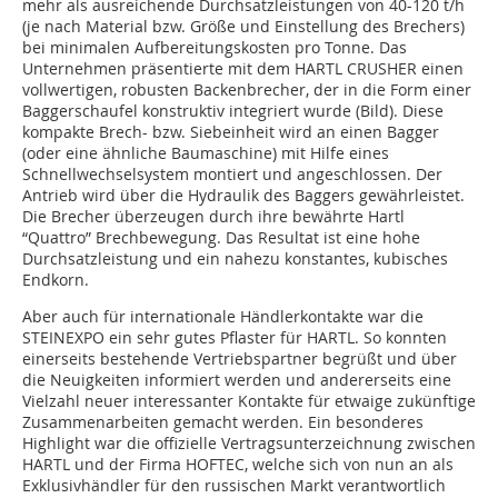
mehr als ausreichende Durchsatzleistungen von 40-120 t/h
(je nach Material bzw. Größe und Einstellung des Brechers)
bei minimalen Aufbereitungskosten pro Tonne. Das
Unternehmen präsentierte mit dem HARTL CRUSHER einen
vollwertigen, robusten Backenbrecher, der in die Form einer
Baggerschaufel konstruktiv integriert wurde (Bild). Diese
kompakte Brech- bzw. Siebeinheit wird an einen Bagger
(oder eine ähnliche Baumaschine) mit Hilfe eines
Schnellwechselsystem montiert und angeschlossen. Der
Antrieb wird über die Hydraulik des Baggers gewährleistet.
Die Brecher überzeugen durch ihre bewährte Hartl
“Quattro” Brechbewegung. Das Resultat ist eine hohe
Durchsatzleistung und ein nahezu konstantes, kubisches
Endkorn.
Aber auch für internationale Händlerkontakte war die
STEINEXPO ein sehr gutes Pflaster für HARTL. So konnten
einerseits bestehende Vertriebspartner begrüßt und über
die Neuigkeiten informiert werden und andererseits eine
Vielzahl neuer interessanter Kontakte für etwaige zukünftige
Zusammenarbeiten gemacht werden. Ein besonderes
Highlight war die offizielle Vertragsunterzeichnung zwischen
HARTL und der Firma HOFTEC, welche sich von nun an als
Exklusivhändler für den russischen Markt verantwortlich