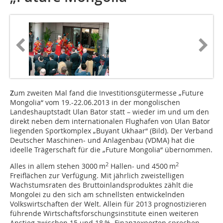
Z
um zweiten Mal fand die Investitionsgütermesse „Future
Mongolia“ vom 19.-22.06.2013 in der mongolischen
Landeshauptstadt Ulan Bator statt – wieder im und um den
direkt neben dem internationalen Flughafen von Ulan Bator
liegenden Sportkomplex „Buyant Ukhaar“ (Bild). Der Verband
Deutscher Maschinen- und Anlagenbau (VDMA) hat die
ideelle Trägerschaft für die „Future ­Mongolia“ übernommen.
2
2
Alles in allem stehen 3000 m
Hallen- und 4500 m
Freiflächen zur Verfügung. Mit jährlich zweistelligen
Wachstumsraten des Bruttoinlandsproduktes zählt die
Mongolei zu den sich am schnellsten entwickelnden
Volkswirtschaften der Welt. Allein für 2013 prognostizieren
führende Wirtschaftsforschungsinstitute einen weiteren
Anstieg zwischen 15 und 18 %. Finanzexperten sprechen