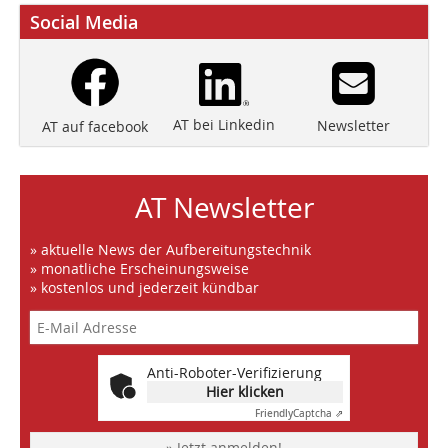
Social Media
AT bei Linkedin
Newsletter
AT auf facebook
AT Newsletter
» aktuelle News der Aufbereitungstechnik
» monatliche Erscheinungsweise
» kostenlos und jederzeit kündbar
Anti-Roboter-Verifizierung
Hier klicken
Friendly
Captcha ⇗
» Jetzt anmelden!