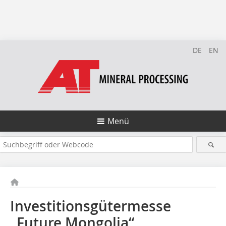
DE
EN
Menü
Investitionsgütermesse
„Future Mongolia“