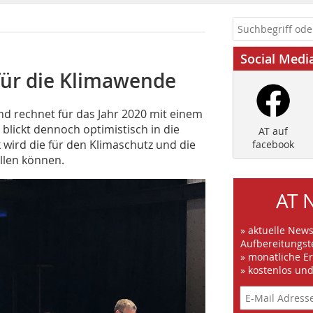
Social Medi
 für die Klimawende
d rechnet für das Jahr 2020 mit einem
blickt dennoch optimistisch in die
AT auf
wird die für den Klimaschutz und die
facebook
ellen können.
AT 
» aktuelle New
Aufbereitungst
» monatliche E
» kostenlos un