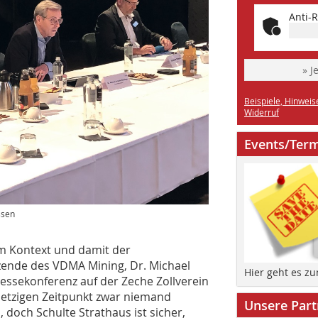
Anti-R
» J
Beispiele, Hinweis
Widerruf
Events/Ter
ssen
m Kontext und damit der
zende des VDMA Mining, Dr. Michael
Hier geht es z
essekonferenz auf der Zeche Zollverein
etzigen Zeitpunkt zwar niemand
Unsere Part
 doch Schulte Strathaus ist sicher,