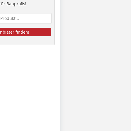
ür Bauprofis!
nbieter finden!