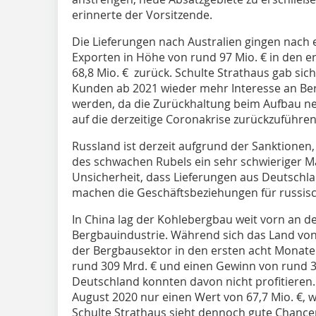
erinnerte der Vorsitzende.
Die Lieferungen nach Australien gingen nach 
Exporten in Höhe von rund 97 Mio. € in den e
68,8 Mio. € zurück. Schulte Strathaus gab sich
Kunden ab 2021 wieder mehr Interesse an Be
werden, da die Zurückhaltung beim Aufbau n
auf die derzeitige Coronakrise zurückzuführen 
Russland ist derzeit aufgrund der Sanktionen
des schwachen Rubels ein sehr schwieriger M
Unsicherheit, dass Lieferungen aus Deutschl
machen die Geschäftsbeziehungen für russis
In China lag der Kohlebergbau weit vorn an de
Bergbauindustrie. Während sich das Land von
der Bergbausektor in den ersten acht Monate
rund 309 Mrd. € und einen Gewinn von rund 30
Deutschland konnten davon nicht profitieren.
August 2020 nur einen Wert von 67,7 Mio. €, 
Schulte Strathaus sieht dennoch gute Chancen 