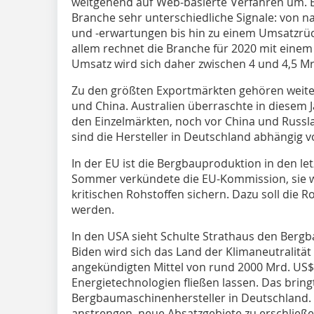
weitgehend auf Web-basierte Verfahren um.
Branche sehr unterschiedliche Signale: von
und -erwartungen bis hin zu einem Umsatzrüc
allem rechnet die Branche für 2020 mit einem
Umsatz wird sich daher zwischen 4 und 4,5 Mrd
Zu den größten Exportmärkten gehören weiter
und China. Australien überraschte in diesem Ja
den Einzelmärkten, noch vor China und Russla
sind die Hersteller in Deutschland abhängig 
In der EU ist die Bergbauproduktion in den let
Sommer verkündete die EU-Kommission, sie w
kritischen Rohstoffen sichern. Dazu soll die R
werden.
In den USA sieht Schulte Strathaus den Berg
Biden wird sich das Land der Klimaneutralität
angekündigten Mittel von rund 2000 Mrd. US$ 
Energietechnologien fließen lassen. Das brin
Bergbaumaschinenhersteller in Deutschland. 
anstrengen, neue Absatzgebiete zu erschlie