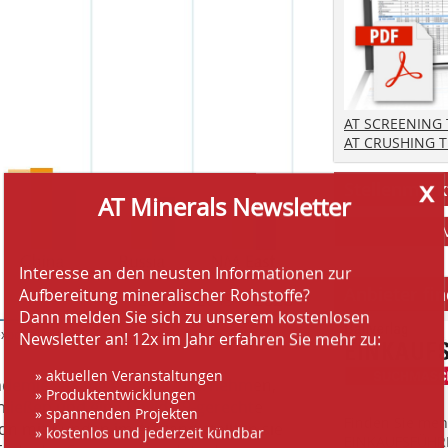
AT SCREENING
AT CRUSHING 
x
Stellenmark
AT Minerals Newsletter
Interesse an den neusten Informationen zur
Anbieter fi
Aufbereitung mineralischer Rohstoffe?
Dann melden Sie sich zu unserem kostenlosen
export
Newsletter an! 12x im Jahr erfahren Sie mehr zu:
» aktuellen Veranstaltungen
andemie, gelang es den Unternehmen,
» Produktentwicklungen
hließen und eine Covid-19-gerechte
» spannenden Projekten
Finden Sie mehr
n mit Kunden im Ausland stellten sie
» kostenlos und jederzeit kündbar
EINKAUFSFÜHRE