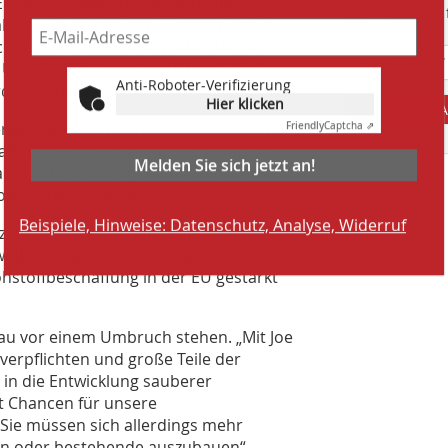
 Ende des Sommers sendete die
Suchmaschine f
 nahezu unveränderten Umsatzplänen
kgang von 30 % oder mehr. Alles in
 Umsatzrückgang von 10 bis 15 %. Der
Anti-Roboter-Verifizierung
. € stabilisieren.
Hier klicken
A
hin die EU-Länder, die USA, Russland
Friendly
Captcha ⇗
hr und schaffte es auf Platz 2 unter
Melden Sie sich jetzt an!
nd. Mit einem Exportanteil von 96 %
vom Auslandsgeschäft.
Beispiele, Hinweise: Datenschutz, Analyse, Widerruf
zten 20 Jahren stabil geblieben. Im
olle Europas Versorgung mit
ohstoffbeschaffung in der EU gestärkt
bau vor einem Umbruch stehen. „Mit Joe
 verpflichten und große Teile der
in die Entwicklung sauberer
gt Chancen für unsere
Sie müssen sich allerdings mehr
ßen oder bestehende auszubauen“,