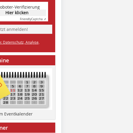
oboter-Verifizierung
Hier klicken
Friendly
Captcha ⇗
etzt anmelden!
e: Datenschutz, Analyse,
mine
um Eventkalender
ner