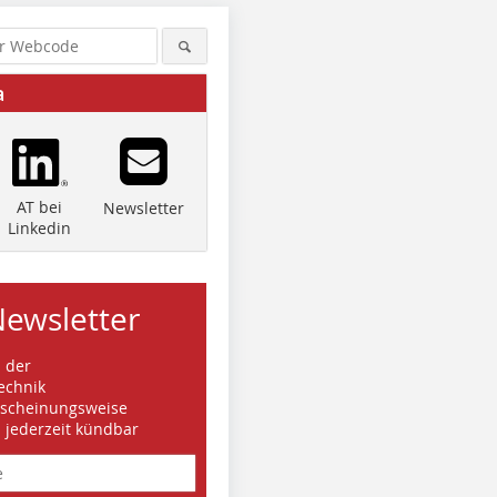
a
AT bei
Newsletter
Linkedin
Newsletter
s der
echnik
rscheinungsweise
d jederzeit kündbar