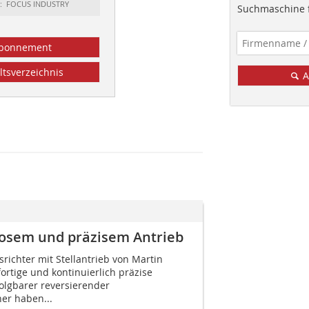
t: FOCUS INDUSTRY
Suchmaschine f
bonnement
ltsverzeichnis
A
losem und präzisem Antrieb
richter mit Stellantrieb von Martin
fortige und kontinuierlich präzise
olgbarer reversierender
er haben...