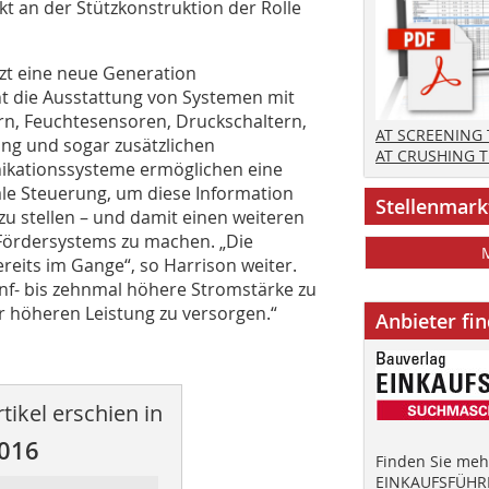
t an der Stützkonstruktion der Rolle
zt eine neue Generation
ht die Ausstattung von Systemen mit
rn, Feuchtesensoren, Druckschaltern,
AT SCREENING
ng und sogar zusätzlichen
AT CRUSHING 
kationssysteme ermöglichen eine
ale Steuerung, um diese Information
Stellenmark
zu stellen – und damit einen weiteren
“ Fördersystems zu machen. „Die
ereits im Gange“, so Harrison weiter.
ünf- bis zehnmal höhere Stromstärke zu
er höheren Leistung zu versorgen.“
Anbieter fi
tikel erschien in
2016
Finden Sie mehr
EINKAUFSFÜHRE