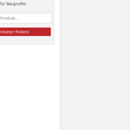
ür Bauprofis!
nbieter finden!