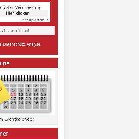
oboter-Verifizierung
Hier klicken
Friendly
Captcha ⇗
etzt anmelden!
e: Datenschutz, Analyse,
mine
um Eventkalender
ner