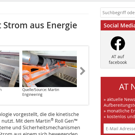
 Strom aus Energie
Social Medi
AT auf
facebook
AT 
n
Quelle/Source: Martin
Quelle/Source: Martin
Engineering
Engineering
» aktuelle New
Aufbereitungst
» monatliche E
ogie vorgestellt, die die kinetische
» kostenlos un
®
nutzt. Mit dem Martin
Roll Gen™
steme und Sicherheitsmechanismen
ir Strom aus einem sich bewegenden