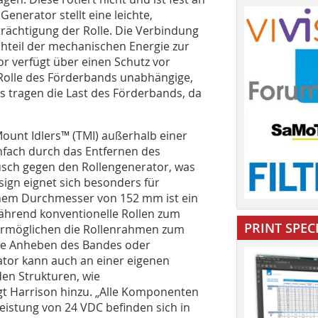
Generator stellt eine leichte,
trächtigung der Rolle. Die Verbindung
hteil der mechanischen Energie zur
r verfügt über einen Schutz vor
r Rolle des Förderbands unabhängige,
rs tragen die Last des Förderbands, da
ount Idlers™ (TMI) außerhalb einer
nfach durch das Entfernen des
usch gegen den Rollengenerator, was
sign eignet sich besonders für
einem Durchmesser von 152 mm ist ein
Während konventionelle Rollen zum
PRINT SPEC
ermöglichen die Rollenrahmen zum
hne Anheben des Bandes oder
tor kann auch an einer eigenen
en Strukturen, wie
t Harrison hinzu. „Alle Komponenten
Leistung von 24 VDC befinden sich in