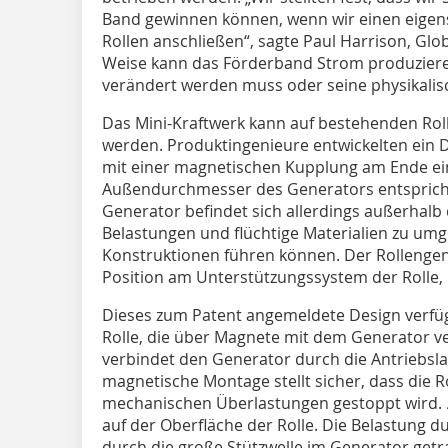
Band gewinnen können, wenn wir einen eigens
Rollen anschließen“, sagte Paul Harrison, Glo
Weise kann das Förderband Strom produzier
verändert werden muss oder seine physikalisc
Das Mini-Kraftwerk kann auf bestehenden Rol
werden. Produktingenieure entwickelten ein 
mit einer magnetischen Kupplung am Ende ei
Außendurchmesser des Generators entsprich
Generator befindet sich allerdings außerhal
Belastungen und flüchtige Materialien zu um
Konstruktionen führen können. Der Rollengene
Position am Unterstützungssystem der Rolle, 
Dieses zum Patent angemeldete Design verfüg
Rolle, die über Magnete mit dem Generator v
verbindet den Generator durch die Antriebsl
magnetische Montage stellt sicher, dass die R
mechanischen Überlastungen gestoppt wird. 
auf der Oberfläche der Rolle. Die Belastung d
durch die große Stützwelle im Generator getrag