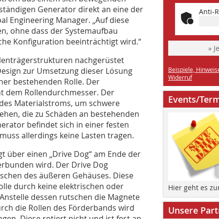
tändigen Generator direkt an eine der
Anti-R
bal Engineering Manager. „Auf diese
en, ohne dass der Systemaufbau
he Konfiguration beeinträchtigt wird.“
» J
lenträgerstrukturen nachgerüstet
Design zur Umsetzung dieser Lösung
Beispiele, Hinweis
Widerruf
ner bestehenden Rolle. Der
t dem Rollendurchmesser. Der
Events/Ter
b des Materialstroms, um schwere
gehen, die zu Schäden an bestehenden
rator befindet sich in einer festen
muss allerdings keine Lasten tragen.
t über einen „Drive Dog“ am Ende der
erbunden wird. Der Drive Dog
aschen des äußeren Gehäuses. Diese
olle durch keine elektrischen oder
Hier geht es z
Anstelle dessen rutschen die Magnete
urch die Rollen des Förderbands wird
Unsere Part
en. Diese rotiert nicht und ist fest an