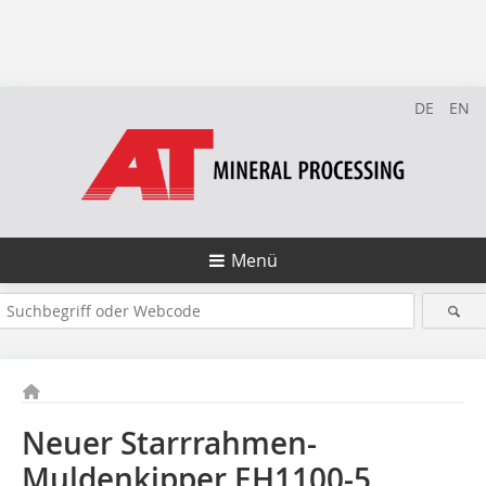
DE
EN
Menü
Neuer Starrrahmen-
Muldenkipper EH1100-5