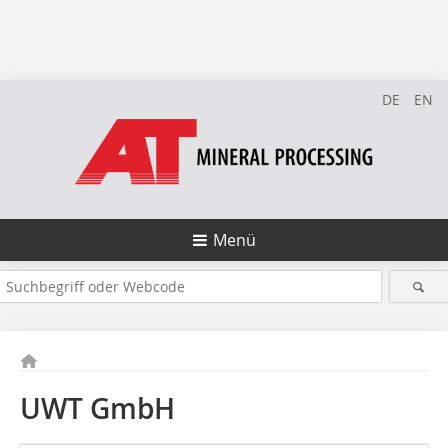
DE
EN
Menü
UWT GmbH