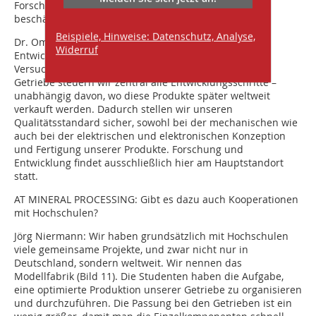
Forschungsabteilung, die sich mit solchen Fragen
beschäftigt?
Beispiele, Hinweise: Datenschutz, Analyse,
Dr. Omar Sadi:
Wir haben eine eigene zentrale
Widerruf
Entwicklungsabteilung mit einem angegliederten
Versuchslabor. Vom ersten Konzept bis zum fertigen
Getriebe steuern wir zentral alle Entwicklungsschritte –
unabhängig davon, wo diese Produkte später weltweit
verkauft werden. Dadurch stellen wir unseren
Qualitätsstandard sicher, sowohl bei der mechanischen wie
auch bei der elektrischen und elektronischen Konzeption
und Fertigung unserer Produkte. Forschung und
Entwicklung findet ausschließlich hier am Hauptstandort
statt.
AT MINERAL PROCESSING:
Gibt es dazu auch Kooperationen
mit Hochschulen?
Jörg Niermann:
Wir haben grundsätzlich mit Hochschulen
viele gemeinsame Projekte, und zwar nicht nur in
Deutschland, sondern weltweit. Wir nennen das
Modellfabrik (Bild 11). Die Studenten haben die Aufgabe,
eine optimierte Produktion unserer Getriebe zu organisieren
und durchzuführen. Die Passung bei den Getrieben ist ein