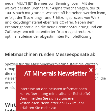
neuen MULTI JET Brenner von Benninghoven. Mit dem
weltweit ersten Brenner für Asphaltmischanlagen, der zu
100 % auch mit grünem Wasserstoff betrieben werden kann,
erfolgt der Trocknungs- und Erhitzungsprozess von Weiß-
und Recyclingmaterial ebenfalls CO
-frei. Neben dem
2
Brenner gehört auch die neue Brenner-Steuerung und ein
Zuführsystem mit patentierter Druckregelstrecke zur
optimal aufeinander abgestimmten Komplettlösung.
Mietmaschinen runden Messeexponate ab
Speziell für die Maschinenvermietung stellt die Wirtgen
x
Group zwei Walzen von Verdichtungsspezialist Hamm aus –
AT Minerals Newsletter
die neue 2,7 t schwere Tandemwalze HD 12 G VV und den
vielseitig einsetzbaren Walzenzug HC 70i VIO, der sowohl die
Verdichtung mit Vibration als auch mit Oszillation
ermöglicht.
Interesse an den neusten Informationen
zur Aufbereitung mineralischer Rohstoffe?
Dann melden Sie sich zu unserem
kostenlosen Newsletter an! 12x im Jahr
Wirtgen Group Branchenexperten
erfahren Sie mehr zu: