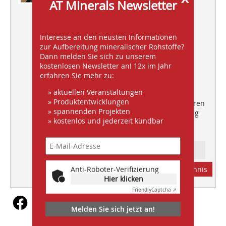
AT Minerals Newsletter
Kohle
Interesse an den neusten Informationen
Gibt es eine Zukunft für den
zur Aufbereitung mineralischer Rohstoffe?
Energieträger Kohle
Dann melden Sie sich zu unserem
kostenlosen Newsletter an! 12x im Jahr
erfahren Sie mehr zu:
FILTECH 2023
» aktuellen Veranstaltungen
» Produktentwicklungen
Effiziente Maschinen und Verfahren
» spannenden Projekten
für optimale Rohstoffverarbeitung
» kostenlos und jederzeit kündbar
Ressort: FOLLOW-UPS
Anti-Roboter-Verifizierung
Abonnement
Inhaltsverzeichnis
Hier klicken
Friendly
Captcha ⇗
Melden Sie sich jetzt an!