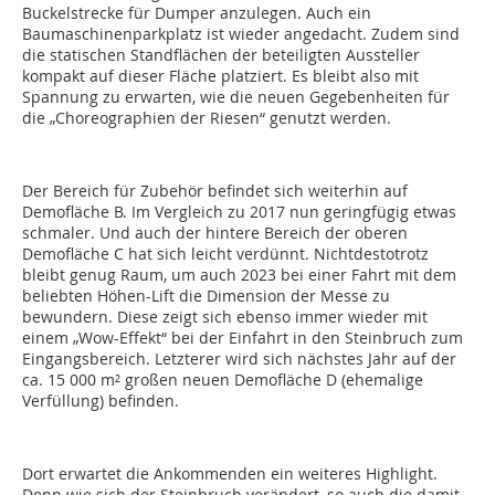
Buckelstrecke für Dumper anzulegen. Auch ein
Baumaschinenparkplatz ist wieder angedacht. Zudem sind
die statischen Standflächen der beteiligten Aussteller
kompakt auf dieser Fläche platziert. Es bleibt also mit
Spannung zu erwarten, wie die neuen Gegebenheiten für
die „Choreographien der Riesen“ genutzt werden.
Der Bereich für Zubehör befindet sich weiterhin auf
Demofläche B. Im Vergleich zu 2017 nun geringfügig etwas
schmaler. Und auch der hintere Bereich der oberen
Demofläche C hat sich leicht verdünnt. Nichtdestotrotz
bleibt genug Raum, um auch 2023 bei einer Fahrt mit dem
beliebten Höhen-Lift die Dimension der Messe zu
bewundern. Diese zeigt sich ebenso immer wieder mit
einem „Wow-Effekt“ bei der Einfahrt in den Steinbruch zum
Eingangsbereich. Letzterer wird sich nächstes Jahr auf der
ca. 15 000 m² großen neuen Demofläche D (ehemalige
Verfüllung) befinden.
Dort erwartet die Ankommenden ein weiteres Highlight.
Denn wie sich der Steinbruch verändert, so auch die damit