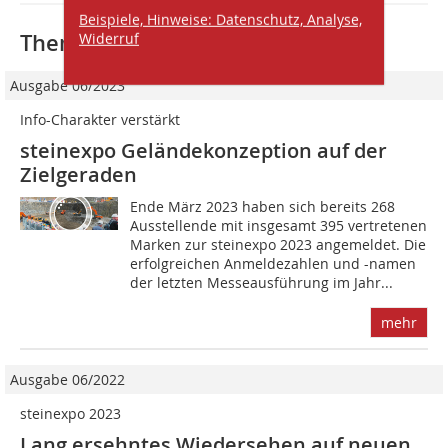
Beispiele, Hinweise: Datenschutz, Analyse,
Thematisch passende Artikel:
Widerruf
Ausgabe 06/2023
Info-Charakter verstärkt
steinexpo Geländekonzeption auf der
Zielgeraden
Ende März 2023 haben sich bereits 268
Ausstellende mit insgesamt 395 vertretenen
Marken zur steinexpo 2023 angemeldet. Die
erfolgreichen Anmeldezahlen und -namen
der letzten Messeausführung im Jahr...
mehr
Ausgabe 06/2022
steinexpo 2023
Lang ersehntes Wiedersehen auf neuen