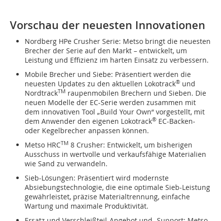
Vorschau der neuesten Innovationen
Nordberg HPe Crusher Serie: Metso bringt die neuesten
Brecher der Serie auf den Markt – entwickelt, um
Leistung und Effizienz im harten Einsatz zu verbessern.
Mobile Brecher und Siebe: Präsentiert werden die
®
neuesten Updates zu den aktuellen Lokotrack
und
TM
Nordtrack
raupenmobilen Brechern und Sieben. Die
neuen Modelle der EC-Serie werden zusammen mit
dem innovativen Tool „Build Your Own“ vorgestellt, mit
®
dem Anwender den eigenen Lokotrack
EC-Backen-
oder Kegelbrecher anpassen können.
TM
Metso HRC
8 Crusher: Entwickelt, um bisherigen
Ausschuss in wertvolle und verkaufsfähige Materialien
wie Sand zu verwandeln.
Sieb-Lösungen: Präsentiert wird modernste
Absiebungstechnologie, die eine optimale Sieb-Leistung
gewährleistet, präzise Materialtrennung, einfache
Wartung und maximale Produktivität.
Ersatz und Verschleißteil-Angebot und -Support: Metso