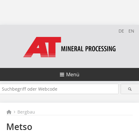
DE
EN
Menü
Bergbau
Metso