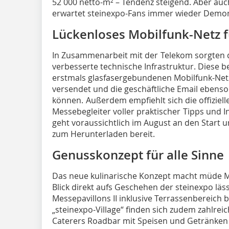
52 000 netto-m² – Tendenz steigend. Aber auc
erwartet steinexpo-Fans immer wieder Demons
Lückenloses Mobilfunk-Netz fü
In Zusammenarbeit mit der Telekom sorgten d
verbesserte technische Infrastruktur. Diese 
erstmals glasfasergebundenen Mobilfunk-Netz 
versendet und die geschäftliche Email ebens
können. Außerdem empfiehlt sich die offizielle
Messebegleiter voller praktischer Tipps und 
geht voraussichtlich im August an den Start 
zum Herunterladen bereit.
Genusskonzept für alle Sinne
Das neue kulinarische Konzept macht müde M
Blick direkt aufs Geschehen der steinexpo läss
Messepavillons II inklusive Terrassenbereich
„steinexpo-Village“ finden sich zudem zahlre
Caterers Roadbar mit Speisen und Getränken