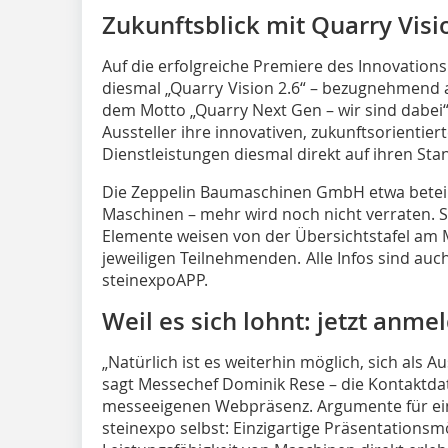
Zukunftsblick mit Quarry Visi
Auf die erfolgreiche Premiere des Innovations
diesmal „Quarry Vision 2.6“ – bezugnehmend 
dem Motto „Quarry Next Gen – wir sind dabei
Aussteller ihre innovativen, zukunftsorientie
Dienstleistungen diesmal direkt auf ihren Sta
Die Zeppelin Baumaschinen GmbH etwa beteili
Maschinen – mehr wird noch nicht verraten. Sp
Elemente weisen von der Übersichtstafel am
jeweiligen Teilnehmenden. Alle Infos sind auch 
steinexpoAPP.
Weil es sich lohnt: jetzt anme
„Natürlich ist es weiterhin möglich, sich als A
sagt Messechef Dominik Rese – die Kontaktdat
messeeigenen Webpräsenz. Argumente für eine 
steinexpo selbst: Einzigartige Präsentations