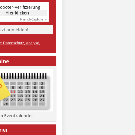
oboter-Verifizierung
Hier klicken
Friendly
Captcha ⇗
etzt anmelden!
e: Datenschutz, Analyse,
mine
um Eventkalender
ner