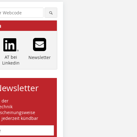
a
AT bei
Newsletter
Linkedin
Newsletter
s der
echnik
rscheinungsweise
d jederzeit kündbar