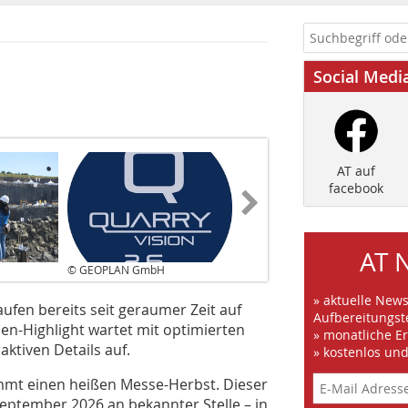
Social Medi
AT auf
facebook
AT 
© GEOPLAN GmbH
» aktuelle New
fen bereits seit geraumer Zeit auf
Aufbereitungst
en-Highlight wartet mit optimierten
» monatliche E
aktiven Details auf.
» kostenlos un
mmt einen heißen Messe-Herbst. Dieser
September 2026 an bekannter Stelle – in