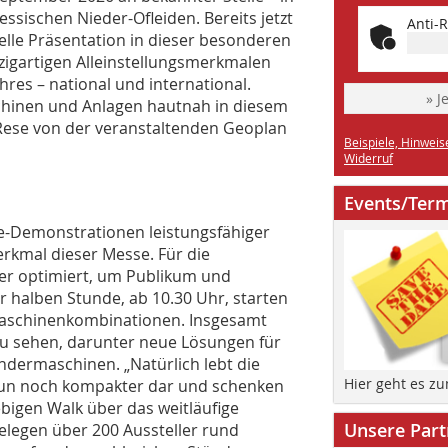
sischen Nieder-Ofleiden. Bereits jetzt
Anti-R
uelle Präsentation in dieser besonderen
inzigartigen Alleinstellungsmerkmalen
hres – national und international.
» J
chinen und Anlagen hautnah in diesem
Rese von der veranstaltenden Geoplan
Beispiele, Hinweis
Widerruf
Events/Ter
ive-Demonstrationen leistungsfähiger
rkmal dieser Messe. Für die
er optimiert, um Publikum und
 halben Stunde, ab 10.30 Uhr, starten
aschinenkombinationen. Insgesamt
zu sehen, darunter neue Lösungen für
ndermaschinen. „Natürlich lebt die
Hier geht es z
 nun noch kompakter dar und schenken
bigen Walk über das weitläufige
Unsere Part
elegen über 200 Aussteller rund