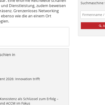
bbar. Eine enorme Reichweite schaffen
Suchmaschine f
 und Dienstleistung, zudem beweisen
präsenz. Grenzenloses Networking
t ebenso wie die an einem Ort
gien.
A
schien in
t 2026: Innovation trifft
Konsistenz als Schlüssel zum Erfolg –
und ACCM im Fokus