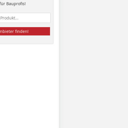
ür Bauprofis!
nbieter finden!