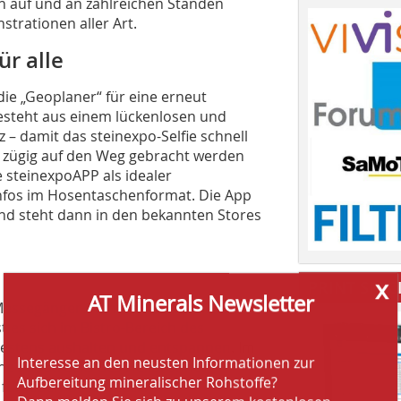
h auf und an zahlreichen Ständen
trationen aller Art.
r alle
ie „Geoplaner“ für eine erneut
besteht aus einem lückenlosen und
– damit das steinexpo-Selfie schnell
o zügig auf den Weg gebracht werden
 stein­expoAPP als idealer
Infos im Hosentaschenformat. Die App
und steht dann in den bekannten Stores
x
PRINT SPEC
AT Minerals Newsletter
essegänger munter: Mit herrlichem
t es sich im Bistro-Bereich des
 bestens aushalten und entspannen. Im
Interesse an den neusten Informationen zur
iche Foodtrucks des Heilbronner
Aufbereitung mineralischer Rohstoffe?
 für jeden Geschmack.
Dann melden Sie sich zu unserem kostenlosen