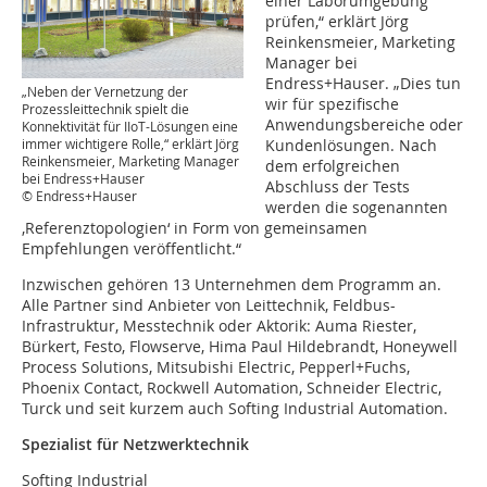
einer Laborumgebung
prüfen,“ erklärt Jörg
Reinkensmeier, Marketing
Manager bei
Endress+Hauser. „Dies tun
„Neben der Vernetzung der
wir für spezifische
Prozessleittechnik spielt die
Anwendungsbereiche oder
Konnektivität für IIoT-Lösungen eine
immer wichtigere Rolle,“ erklärt Jörg
Kundenlösungen. Nach
Reinkensmeier, Marketing Manager
dem erfolgreichen
bei Endress+Hauser
Abschluss der Tests
© Endress+Hauser
werden die sogenannten
‚Referenztopologien‘ in Form von gemeinsamen
Empfehlungen veröffentlicht.“
Inzwischen gehören 13 Unternehmen dem Programm an.
Alle Partner sind Anbieter von Leittechnik, Feldbus-
Infrastruktur, Messtechnik oder Aktorik: Auma Riester,
Bürkert, Festo, Flowserve, Hima Paul Hildebrandt, Honeywell
Process Solutions, Mitsubishi Electric, Pepperl+Fuchs,
Phoenix Contact, Rockwell Automation, Schneider Electric,
Turck und seit kurzem auch Softing Industrial Automation.
Spezialist für Netzwerktechnik
Softing Industrial