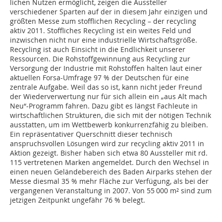
lichen Nutzen ermöglicht, zeigen die Aussteller
verschiedener Sparten auf der in diesem Jahr einzigen und
größten Messe zum stofflichen Recycling – der recycling
aktiv 2011. Stoff­liches Recycling ist ein weites Feld und
inzwischen nicht nur eine industrielle Wirtschaftsgröße.
Recycling ist auch Einsicht in die Endlichkeit unserer
Ressourcen. Die Rohstoffgewinnung aus Recycling zur
Versorgung der Industrie mit Rohstoffen halten laut einer
aktuellen Forsa-Umfrage 97 % der Deutschen für eine
zentrale Aufgabe. Weil das so ist, kann nicht jeder Freund
der Wiederverwertung nur für sich allein ein „aus Alt mach
Neu“-Programm fahren. Dazu gibt es längst Fachleute in
wirtschaftlichen Struk­turen, die sich mit der nötigen Tech­nik
ausstatten, um im Wettbewerb konkurrenzfähig zu bleiben.
Ein repräsentativer Querschnitt dieser technisch
anspruchsvollen Lösungen wird zur recycling aktiv 2011 in
Aktion gezeigt. Bisher haben sich etwa 80 Aussteller mit rd.
115 vertretenen Marken angemeldet. Durch den Wechsel in
einen neuen Geländebereich des Baden Airparks stehen der
Messe diesmal 35 % mehr Fläche zur Verfügung, als bei der
vergangenen Veranstaltung in 2007. Von 55 000 m² sind zum
jetzigen Zeitpunkt ungefähr 76 % belegt.