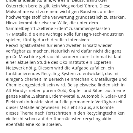
unbehandelter Abfälle, wie es in Deutschland oder
Österreich bereits gilt, kein Weg vorbeiführen. Diese
Maßnahme wird zu einem wichtigen Baustein, um die
hochwertige stoffliche Verwertung grundsätzlich zu stärken.
Hinzu kommt der eiserne Wille, die unter dem
Sammelbegriff „Seltene Erden“ zusammengefassten
17 Metalle, die eine wichtige Rolle für High-Tech-Industrien
spielen, künftig durch deutlich intensivere
Recyclingaktivitäten für einen zweiten Einsatz wieder
verfügbar zu machen. Natürlich wird dafür nicht die ganz
große Maschine gebraucht, sondern zuerst einmal ist laut
einer aktuellen Studie des Öko-Instituts ein Experten-
Netzwerk nötig. Diesem wird die Aufgabe zufallen, ein
funktionierendes Recycling-System zu entwickelt, das mit
einiger Sicherheit im Bereich Feinmechanik, Metallurgie und
Chemie angesiedelt sein wird. Beispielsweise finden sich in
Alt-Handys neben purem Gold, Kupfer und Silber auch eine
ganze Reihe „Seltene Erden“-Metalle. Automobil-, Solar- und
Elektronikindustrie sind auf die permanente Verfügbarkeit
dieser Metalle angewiesen. Es sieht so aus, als könnte
dieses Thema nach Fortschritten in den Recyclingtechniken
vielleicht schon auf der übernächsten recycling aktiv
ebenfalls eine Rolle ­spielen.