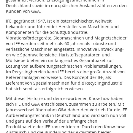
Deutschland sowie im europäischen Ausland zählten zu den
Kunden von G&A.
IFE, gegründet 1947, ist ein ­österreichischer, weltweit
bekannter und führender Hersteller von Maschinen und
Komponenten für die Schüttgutindustrie.
Vibrationsfördergeräte, Siebmaschinen und Magnetscheider
von IFE werden seit mehr als 60 Jahren als robuste und
verlässliche Maschinen eingesetzt. Innovative Entwicklung­
en wie Spannwellensiebe, Hartstoffseparatoren und
Müllsiebe bieten ein umfangreiches Gesamtpaket zur
Lösung von aufbereitungstechnischen Problemstellungen.
Im Recyclingbereich kann IFE bereits eine große Anzahl von
Referenzanlagen vorweisen. Das Konzept der IFE, als
Lieferant von Spezialmaschinen für die Recycling­industrie
hat sich somit als erfolgreich erwiesen.
Mit dieser Historie und dem erworbenen Know-how haben
sich IFE und G&A entschlossen, zusammen zu arbeiten. Mit
Jahreswechsel übernahm G&A daher den Vertrieb für die IFE
Aufbereitungstechnik in Deutschland und wird sich nun voll
und ganz auf den Verkauf der umfangreichen
Produktpalette der IFE konzentrieren. Durch den Know-how
Austausch und die Bündelung der Aktivitäten beider