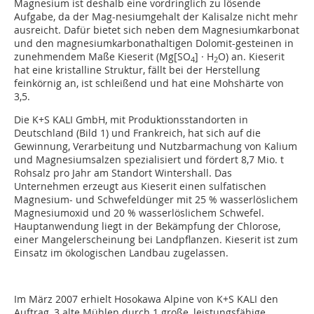
Magnesium ist deshalb eine vordringlich zu lösende
Aufgabe, da der Mag-nesiumgehalt der Kalisalze nicht mehr
ausreicht. Dafür bietet sich neben dem Magnesiumkarbonat
und den magnesiumkarbonathaltigen Dolomit-gesteinen in
zunehmendem Maße Kieserit (Mg[SO
] · H
O) an. Kieserit
4
2
hat eine kristalline Struktur, fällt bei der Herstellung
feinkörnig an, ist schleißend und hat eine Mohshärte von
3,5.
Die K+S KALI GmbH, mit Produktionsstandorten in
Deutschland (Bild 1) und Frankreich, hat sich auf die
Gewinnung, Verarbeitung und Nutzbarmachung von Kalium
und Magnesiumsalzen spezialisiert und fördert 8,7 Mio. t
Rohsalz pro Jahr am Standort Wintershall. Das
Unternehmen erzeugt aus Kieserit einen sulfatischen
Magnesium- und Schwefeldünger mit 25 % wasserlöslichem
Magnesiumoxid und 20 % wasserlöslichem Schwefel.
Hauptanwendung liegt in der Bekämpfung der Chlorose,
einer Mangelerscheinung bei Landpflanzen. Kieserit ist zum
Einsatz im ökologischen Landbau zugelassen.
Im März 2007 erhielt Hosokawa Alpine von K+S KALI den
Auftrag, 3 alte Mühlen durch 1 große, leistungsfähige