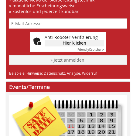
» monatliche Erscheinungsweise
» kostenlos und jederzeit kündbar
Anti-Roboter-Verifizierung
Hier klicken
Friendly
Captcha ⇗
» Jetzt anmelden!
Beispiele, Hinweise: Datenschutz, Analyse, Widerruf
Events/Termine