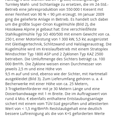
Turnkey Mahl- und Sichtanlage zu ersetzen, die im 24-Std.-
Betrieb eine Jahresproduktion von 550 000 t Kieserit mit
einer Feinheit von 90 % < 90 µm erzeugt. Im Januar 2009
ging die gelieferte Anlage in Betrieb. Es handelt sich dabei
um die größte Super-Orion Kugelmühle (Bild 2), die
Hosokawa Alpine je gebaut hat: Eine verschleißfeste
Stahlkugelmühle Typ SO 400/500 mit einem Gewicht von ca.
250 t, einer Motorleistung von 1 300 kW, 5,5 kV, ausgerüstet
mit Gleitlagertechnik, Schlitzwand und Halslageraustrag. Die
Kugelmühle wird im Kreislaufbetrieb mit einem Stratoplex
Windsichter Typ 1800 ASP und 2 Zyklonen Typ KAZ 2500
betrieben. Die Umluftmenge des Sichters beträgt ca. 100
000 Bm³/h. Die Zyklone weisen einen Durchmesser von
jeweils 2,5 m und eine Höhe von
9,5 m auf und sind, ebenso wie der Sichter, mit Hartmetall
ausgekleidet (Bild 3). Zum Lieferumfang gehören u. a. 4
Becherwerke mit einer Höhe von ca. 25 Metern,
3 Trogkettenförderer mit je 30 Metern Länge und eine
Dosierbandwaage mit 1 m Breite. Die im Auftragswert von
rund 4 Mio. € ebenfalls enthaltene Entstaubungsanlage
sichert mit einem vom TÜV-Süd geprüften und attestierten
Wert von < 1,5 mg/Bm³/h Reststaubgehalt eine deutlich
bessere Luftreinigung als die von K+S geforderten Werte