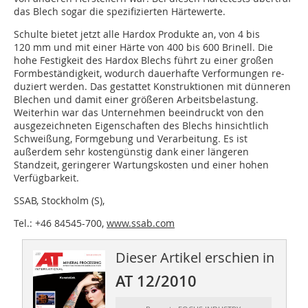
das Blech sogar die spezifizierten Härtewerte.
Schulte bietet jetzt alle Hardox Pro­dukte an, von 4 bis
120 mm und mit einer Härte von 400 bis 600 Brinell. Die
hohe Festigkeit des Hardox Blechs führt zu einer großen
Formbeständig­keit, wodurch dauerhafte Verformun­gen re­
duziert werden. Das gestattet Konstruk­tionen mit dünneren
Blechen und damit einer größeren Arbeits­belastung.
Weiterhin war das Unter­nehmen beeindruckt von den
ausgezeichneten Eigen­schaften des Blechs hinsichtlich
Schweißung, Formgebung und Verar­beitung. Es ist
außerdem sehr kostengünstig dank einer längeren
Standzeit, geringerer Wartungskosten und einer hohen
Verfügbarkeit.
SSAB, Stockholm (S),
Tel.: +46 84545-700,
www.ssab.com
Dieser Artikel erschien in
AT 12/2010