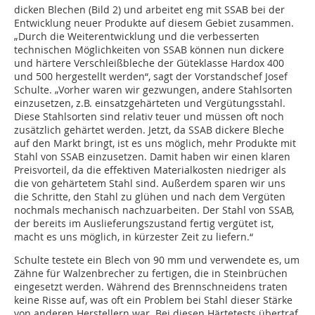
dicken Blechen (Bild 2) und arbeitet eng mit SSAB bei der
Entwicklung neuer Produkte auf diesem Gebiet zusammen.
„Durch die Weiterentwicklung und die verbesserten
technischen Möglichkeiten von SSAB können nun dickere
und här­tere Verschleißbleche der Güteklasse Hardox 400
und 500 hergestellt werden“, sagt der Vorstandschef Josef
Schulte. „Vorher waren wir gezwungen, andere Stahlsorten
einzusetzen, z.B. einsatzgehärteten und Vergütungs­stahl.
Diese Stahlsorten sind relativ teuer und müssen oft noch
zusätzlich gehärtet werden. Jetzt, da SSAB dickere Bleche
auf den Markt bringt, ist es uns möglich, mehr Produkte mit
Stahl von SSAB einzusetzen. Damit haben wir einen klaren
Preisvorteil, da die effektiven Materialkosten niedriger als
die von gehärtetem Stahl sind. Außerdem sparen wir uns
die Schritte, den Stahl zu glühen und nach dem Vergüten
nochmals mechanisch nachzuarbeiten. Der Stahl von SSAB,
der bereits im Auslieferungszustand fertig vergütet ist,
macht es uns möglich, in kürzester Zeit zu liefern.“
Schulte testete ein Blech von 90 mm und verwendete es, um
Zähne für Walzenbrecher zu fertigen, die in Steinbrüchen
eingesetzt werden. Während des Brennschneidens traten
keine Risse auf, was oft ein Problem bei Stahl dieser Stärke
von anderen Herstellern war. Bei diesen Härtetests übertraf