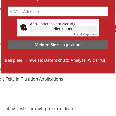
Suchmaschine f
e Exhaust Gases with a Fabric Filter
Anti-Roboter-Verifizierung
Hier klicken
A
Friendly
Captcha ⇗
Melden Sie sich jetzt an!
bags on
Beispiele, Hinweise: Datenschutz, Analyse, Widerruf
na
uschitz, Prof. Höflinger
 Felts in ­Filtration Applications
operating costs through pressure drop