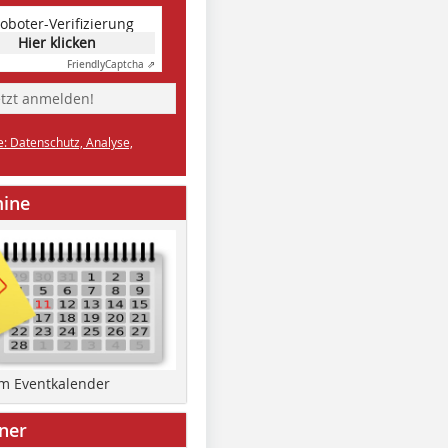
oboter-Verifizierung
Hier klicken
Friendly
Captcha ⇗
etzt anmelden!
e: Datenschutz, Analyse,
mine
um Eventkalender
ner