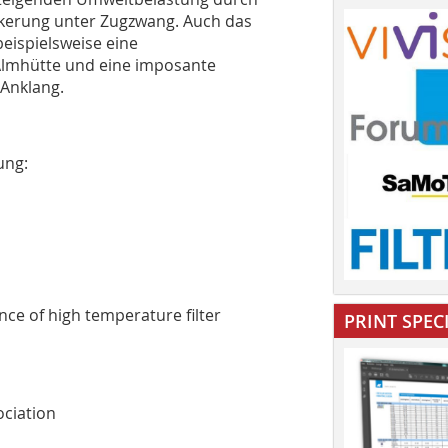
ölkerung unter Zugzwang. Auch das
ispielsweise eine
 Almhütte und eine imposante
Anklang.
ung:
ce of high ­temperature filter
PRINT SPEC
ciation