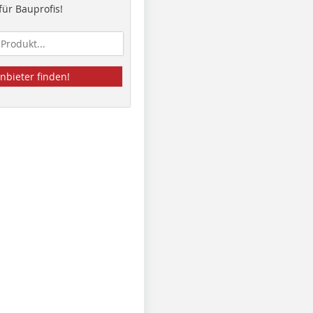
ür Bauprofis!
nbieter finden!