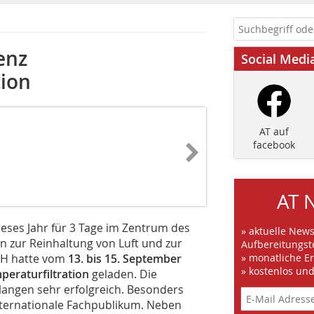
enz
Social Medi
tion
AT auf
facebook
AT 
eses Jahr für 3 Tage im Zentrum des
» aktuelle New
n zur Reinhaltung von Luft und zur
Aufbereitungst
bH hatte vom
13. bis 15. September
» monatliche E
» kostenlos un
peraturfiltration
geladen. Die
elangen sehr erfolgreich. Besonders
internationale Fachpublikum. Neben