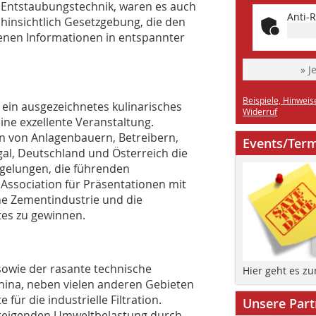
 Entstaubungstechnik, waren es auch
Anti-R
hinsichtlich Gesetzgebung, die den
tenen Informationen in entspannter
» J
Beispiele, Hinweis
 ein ausgezeichnetes kulinarisches
Widerruf
ne exzellente Veranstaltung.
n von Anlagenbauern, Betreibern,
Events/Ter
al, Deutschland und Österreich die
 gelungen, die führenden
Association für Präsentationen mit
 Zement­industrie und die
tes zu gewinnen.
sowie der rasante technische
Hier geht es z
hina, neben vielen anderen Gebieten
für die industrielle Filtration.
Unsere Part
 steigenden Umweltbelastung durch