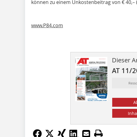
können zu einem Unkostenbeitrag von € 40,– (e
www.P84.com
Dieser Ar
AT 11/
Ress
A
Inha