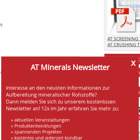
on
AT SCREENING
AT CRUSHING 
x
Stellenmark
AT Minerals Newsletter
ord USC ­power plant: The best in
Interesse an den neusten Informationen zur
Anbieter fi
Aufbereitung mineralischer Rohstoffe?
Dann melden Sie sich zu unserem kostenlosen
Newsletter an! 12x im Jahr erfahren Sie mehr zu:
» aktuellen Veranstaltungen
» Produktentwicklungen
» spannenden Projekten
Finden Sie mehr
» kostenlos und jederzeit kündbar
EINKAUFSFÜHRE