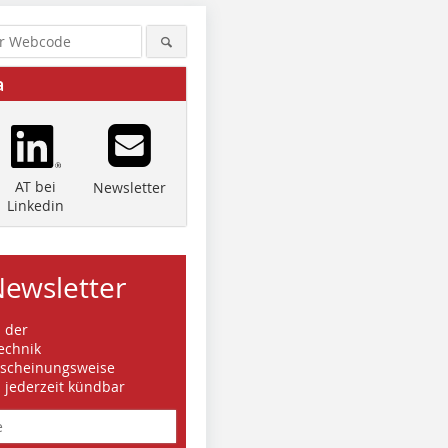
a
AT bei
Newsletter
Linkedin
Newsletter
s der
echnik
rscheinungsweise
d jederzeit kündbar