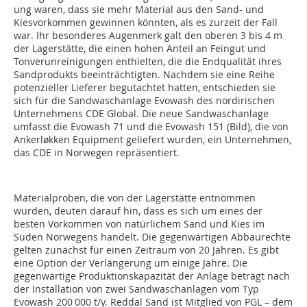
ung waren, dass sie mehr Material aus den Sand- und
Kiesvorkommen gewinnen könnten, als es zurzeit der Fall
war. Ihr besonderes Augenmerk galt den oberen 3 bis 4 m
der Lagerstätte, die einen hohen Anteil an Feingut und
Tonverunreinigungen enthielten, die die Endqualität ihres
Sandprodukts beeinträchtigten. Nachdem sie eine Reihe
potenzieller Lieferer begutachtet hatten, entschieden sie
sich für die Sandwaschanlage Evowash des nordirischen
Unternehmens CDE Global. Die neue Sandwaschanlage
umfasst die Evowash 71 und die Evowash 151 (Bild), die von
Ankerløkken Equipment geliefert wurden, ein Unternehmen,
das CDE in Norwegen repräsentiert.
Materialproben, die von der Lagerstätte entnommen
wurden, deuten darauf hin, dass es sich um eines der
besten Vorkommen von natürlichem Sand und Kies im
Süden Norwegens handelt. Die gegenwärtigen Abbaurechte
gelten zunächst für einen Zeitraum von 20 Jahren. Es gibt
eine Option der Verlängerung um einige Jahre. Die
gegenwärtige Produktionskapazität der Anlage beträgt nach
der Installation von zwei Sandwaschanlagen vom Typ
Evowash 200 000 t/y. Reddal Sand ist Mitglied von PGL – dem