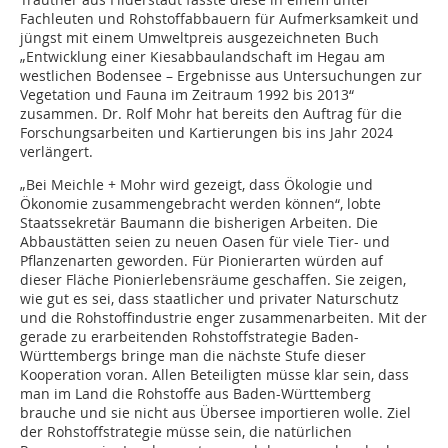
Fachleuten und Rohstoff­abbauern für Aufmerksamkeit und
jüngst mit einem Umweltpreis ausgezeichneten Buch
„Entwicklung einer Kiesabbaulandschaft im Hegau am
westlichen Bodensee – Ergebnisse aus Unter­suchungen zur
Vegetation und Fauna im Zeitraum 1992 bis 2013“
zusammen. Dr. Rolf Mohr hat bereits den Auftrag für die
Forschungsarbeiten und Kartierungen bis ins Jahr 2024
verlängert.
„Bei Meichle + Mohr wird gezeigt, dass Ökologie und
Ökonomie zusammengebracht werden können“, lobte
Staatssekretär Baumann die bisherigen Arbeiten. Die
Abbaustätten seien zu neuen Oasen für viele Tier- und
Pflanzenarten geworden. Für Pionierarten würden auf
dieser Fläche Pionierlebensräume geschaffen. Sie zeigen,
wie gut es sei, dass staatlicher und privater Naturschutz
und die Rohstoffindustrie enger zusammenarbeiten. Mit der
gerade zu erarbeitenden Rohstoffstrategie Baden-
Württembergs bringe man die nächste Stufe dieser
Kooperation voran. Allen Beteiligten müsse klar sein, dass
man im Land die Rohstoffe aus Baden-Württemberg
brauche und sie nicht aus Übersee importieren wolle. Ziel
der Rohstoffstrategie müsse sein, die natürlichen