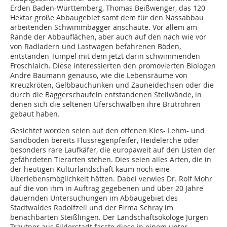
Erden Baden-Württemberg, Thomas Beißwenger, das 120
Hektar große Abbaugebiet samt dem für den Nassabbau
arbeitenden Schwimmbagger anschaute. Vor allem am
Rande der Abbauflächen, aber auch auf den nach wie vor
von Radladern und Lastwagen befahrenen Böden,
entstanden Tümpel mit dem jetzt darin schwimmenden
Froschlaich. Diese interessierten den promovierten Biologen
Andre Baumann genauso, wie die Lebensräume von
Kreuzkröten, Gelbbauchunken und Zauneidechsen oder die
durch die Baggerschaufeln entstandenen Steilwände, in
denen sich die seltenen Uferschwalben ihre Brutröhren
gebaut haben.
Gesichtet worden seien auf den offenen Kies- Lehm- und
Sandböden bereits Flussregenpfeifer, Heidelerche oder
besonders rare Laufkäfer, die europaweit auf den Listen der
gefährdeten Tierarten stehen. Dies seien alles Arten, die in
der heutigen Kulturlandschaft kaum noch eine
Überlebensmöglichkeit hätten. Dabei verwies Dr. Rolf Mohr
auf die von ihm in Auftrag gegebenen und über 20 Jahre
dauernden Untersuchungen im Abbaugebiet des
Stadtwaldes Radolfzell und der Firma Schray im
benachbarten Steißlingen. Der Landschaftsökologe Jürgen
Trautner aus Filderstadt fasste diese in einem unter