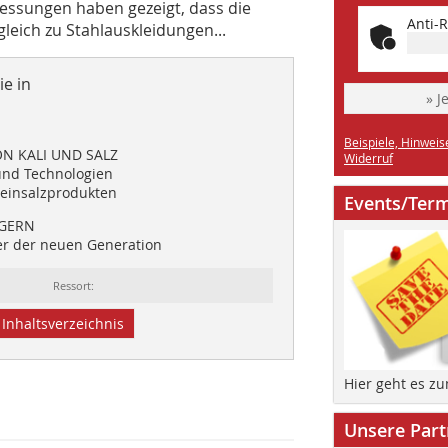
essungen haben gezeigt, dass die
Anti-R
leich zu Stahlauskleidungen...
e in
» J
Beispiele, Hinweis
N KALI UND SALZ
Widerruf
und Technologien
teinsalzprodukten
Events/Ter
GERN
er der neuen Generation
Ressort:
Inhaltsverzeichnis
Hier geht es z
Unsere Part