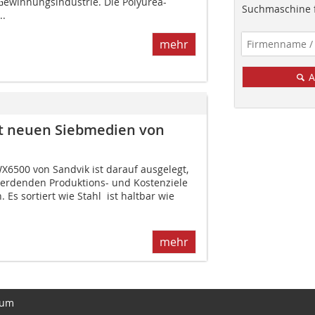
 Gewinnungsindustrie. Die Polyurea-
Suchmaschine f
..
mehr
A
it neuen Siebmedien von
6500 von Sandvik ist darauf ausgelegt,
erdenden Produktions- und Kostenziele
Es sortiert wie Stahl  ist haltbar wie
mehr
sum