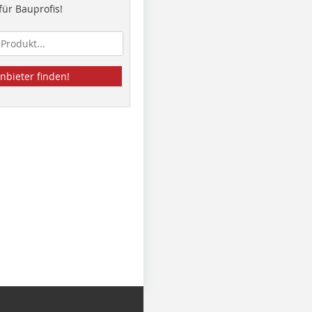
ür Bauprofis!
nbieter finden!