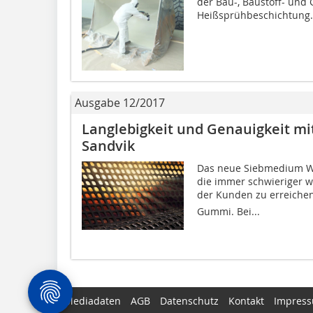
der Bau-, Baustoff- und
Heißsprühbeschichtung.
Ausgabe 12/2017
Langlebigkeit und Genauigkeit m
Sandvik
Das neue Siebmedium WX
die immer schwieriger w
der Kunden zu erreichen. 
Gummi. Bei...
Mediadaten
AGB
Datenschutz
Kontakt
Impres