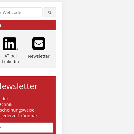
a
AT bei
Newsletter
Linkedin
Newsletter
s der
echnik
rscheinungsweise
d jederzeit kündbar