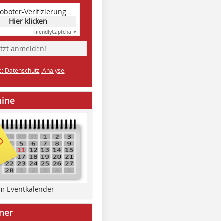
oboter-Verifizierung
Hier klicken
Friendly
Captcha ⇗
etzt anmelden!
e: Datenschutz, Analyse,
mine
um Eventkalender
ner