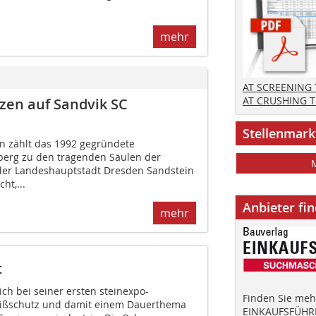
mehr
AT SCREENING
AT CRUSHING 
zen auf Sandvik SC
Stellenmark
n zählt das 1992 gegründete
berg zu den tragenden Säulen der
der Landeshauptstadt Dresden Sandstein
ht,...
Anbieter fi
mehr
t
ch bei seiner ersten steinexpo-
Finden Sie mehr
ißschutz und damit einem Dauerthema
EINKAUFSFÜHRE