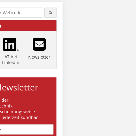
a
AT bei
Newsletter
Linkedin
Newsletter
s der
echnik
rscheinungsweise
d jederzeit kündbar