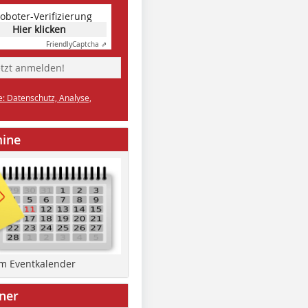
oboter-Verifizierung
Hier klicken
Friendly
Captcha ⇗
etzt anmelden!
e: Datenschutz, Analyse,
mine
um Eventkalender
ner