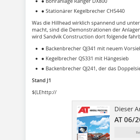
● Bohranlage Ranger DX800
● Stationärer Kegelbrecher CH5440
Was die Hillhead wirklich spannend und unter
macht, sind die Demonstrationen der Anlagen 
wird Sandvik Construction dort folgende fahr
● Backenbrecher QJ341 mit neuem Vorsie
● Kegelbrecher QS331 mit Hängesieb
● Backenbrecher QJ241, der das Doppelsi
Stand J1
$(LEhttp://
Dieser Ar
AT 06/
Re