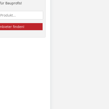
ür Bauprofis!
nbieter finden!