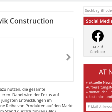
ik Construction
Social Medi
AT auf
facebook
AT 
» aktuelle New
Aufbereitungst
dazu nutzen, die gesamte
» monatliche E
eren. Dabei wird der Fokus auf
» kostenlos un
 jüngsten Entwicklungen im
eine Reihe von Produkten auf den Markt
m Stand durchzuführen (Bild).