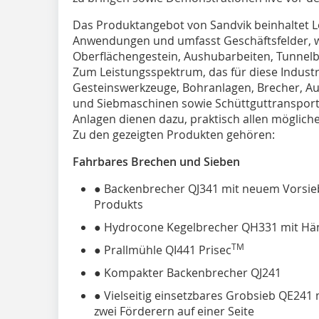
Das Produktangebot von Sandvik beinhaltet L
Anwendungen und umfasst Geschäftsfelder, 
Oberflächengestein, Aushubarbeiten, Tunnelb
Zum Leistungsspektrum, das für diese Indust
Gesteinswerkzeuge, Bohranlagen, Brecher, Au
und Siebmaschinen sowie Schüttguttranspor
Anlagen dienen dazu, praktisch allen möglic
Zu den gezeigten Produkten gehören:
Fahrbares Brechen und Sieben
● Backenbrecher QJ341 mit neuem Vorsieb
Produkts
● Hydrocone Kegelbrecher QH331 mit Hä
TM
● Prallmühle QI441 Prisec
● Kompakter Backenbrecher QJ241
● Vielseitig einsetzbares Grobsieb QE241 
zwei Förderern auf einer Seite