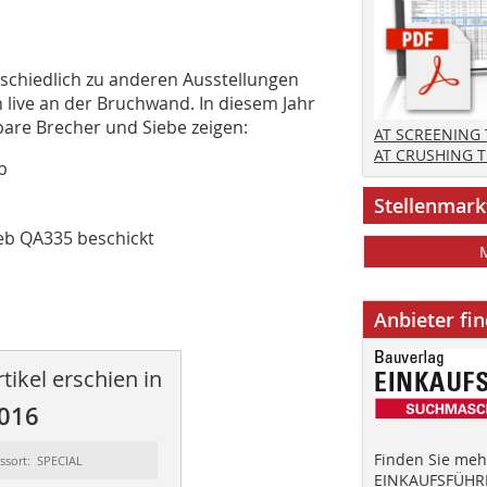
schiedlich zu anderen Ausstellungen
live an der Bruchwand. In diesem Jahr
bare Brecher und Siebe zeigen:
AT SCREENING
AT CRUSHING 
b
Stellenmark
eb QA335 beschickt
Anbieter fi
tikel erschien in
2016
Finden Sie mehr
ssort: SPECIAL
EINKAUFSFÜHRE