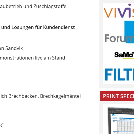
aubetrieb und Zuschlagstoffe
le und Lösungen für Kundendienst
on Sandvik
Demonstrationen live am Stand
PRINT SPEC
ßlich Brechbacken, Brechkegelmäntel
0C