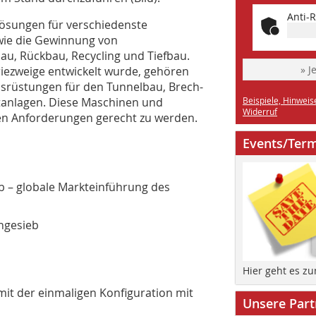
Anti-R
ösungen für verschiedenste
wie die Gewinnung von
au, Rückbau, Recycling und Tiefbau.
» J
riezweige entwickelt wurde, gehören
srüstungen für den Tunnelbau, Brech-
tanlagen. Diese Maschinen und
Beispiele, Hinweis
Widerruf
hen Anforderungen gerecht zu werden.
Events/Ter
 – globale Markteinführung des
ngesieb
Hier geht es z
mit der einmaligen Konfiguration mit
Unsere Part