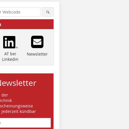
a
AT bei
Newsletter
Linkedin
Newsletter
s der
echnik
rscheinungsweise
d jederzeit kündbar