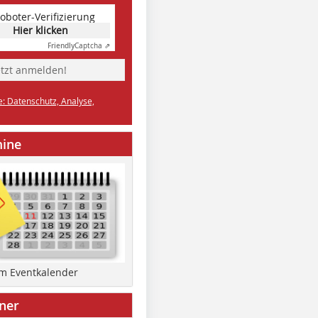
oboter-Verifizierung
Hier klicken
Friendly
Captcha ⇗
etzt anmelden!
e: Datenschutz, Analyse,
mine
um Eventkalender
ner