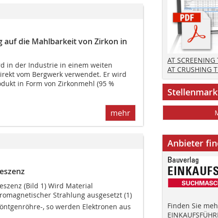
uf die Mahlbarkeit von Zirkon in
AT SCREENING
d in der Industrie in einem weiten
AT CRUSHING 
direkt vom Bergwerk verwendet. Er wird
dukt in Form von Zirkonmehl (95 %
Stellenmark
mehr
Anbieter fi
reszenz
eszenz (Bild 1) Wird Material
romagnetischer Strahlung ausgesetzt (1) 
Finden Sie mehr
 Röntgenröhre-, so werden Elektronen aus
EINKAUFSFÜHRE