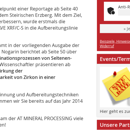
Anti-R
elpunkt einer Reportage ab Seite 40
em Steirischen Erzberg. Mit dem Ziel,
verbessern, wurde erstmals die
E XRF/C-S in die Aufbereitungslinie
» J
Beispiele, Hinweis
ommt in der vorliegenden Ausgabe der
Widerruf
Nogarin berichtet ab Seite 50 über
inationsprozessen von Seltenen-
Events/Ter
 Wissenschaftler präsentieren ab
irkung der
keit von Zirkon in einer
innung und Aufbereitungstechniken
mmen wir Sie bereits auf das Jahr 2014
Hier geht es z
eam der AT MINERAL PROCESSING viele
Unsere Part
en!