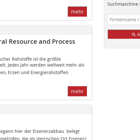
Suchmaschine f
mehr
A
al Resource and Process
cher Rohstoffe ist die größte
lt. Jedes Jahr werden weltweit mehr als
den, Erzen und Energierohstoffen
mehr
egann hier der Eisenerzabbau  belegt
elzöfen, die im steirischen Ort Eisenerz