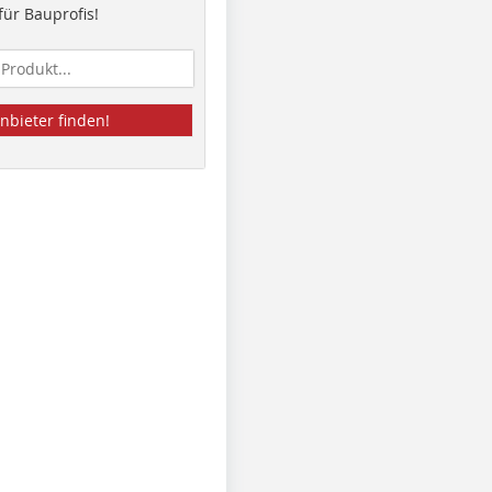
ür Bauprofis!
nbieter finden!