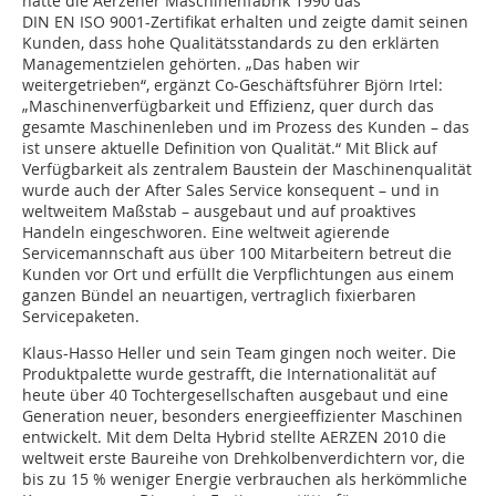
hatte die Aerzener Maschinenfabrik 1990 das
DIN EN ISO 9001-Zertifikat erhalten und zeigte damit seinen
Kunden, dass hohe Qualitätsstandards zu den erklärten
Managementzielen gehörten. „Das haben wir
weitergetrieben“, ergänzt Co-Geschäftsführer Björn Irtel:
„Maschinenverfügbarkeit und Effizienz, quer durch das
gesamte Maschinenleben und im Prozess des Kunden – das
ist unsere aktuelle Definition von Qualität.“ Mit Blick auf
Verfügbarkeit als zentralem Baustein der Maschinenqualität
wurde auch der After Sales Service konsequent – und in
weltweitem Maßstab – ausgebaut und auf proaktives
Handeln eingeschworen. Eine weltweit agierende
Servicemannschaft aus über 100 Mitarbeitern betreut die
Kunden vor Ort und erfüllt die Verpflichtungen aus einem
ganzen Bündel an neuartigen, vertraglich fixierbaren
Servicepaketen.
Klaus-Hasso Heller und sein Team gingen noch weiter. Die
Produktpalette wurde gestrafft, die Internationalität auf
heute über 40 Tochtergesellschaften ausgebaut und eine
Generation neuer, besonders energieeffizienter Maschinen
entwickelt. Mit dem Delta Hybrid stellte AERZEN 2010 die
weltweit erste Baureihe von Drehkolbenverdichtern vor, die
bis zu 15 % weniger Energie verbrauchen als herkömmliche