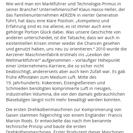
Wie wird man ein Marktführer und Technologie-Primus in
seiner Branche? Unternehmenschef Klaus-Hasso Heller, der
das Familienunternehmen AERZEN in vierter Generation
führt, hat dazu eine klare Position: „Kompetenz und
Erfahrung sind es nie alleine, es ist immer auch eine
gehörige Portion Glück dabei. Was unsere Geschichte von
anderen unterscheidet, ist die Tatsache, dass wir auch in
existentiellen Krisen immer wieder die Chancen gesehen
und genutzt haben, uns neu zu orientieren.“ 2010 wurde die
Aerzener Maschinenfabrik erstmals ins „Lexikon der
Weltmarktführer“ aufgenommen – vorläufiger Höhepunkt
einer Unternehmens-Karriere, die so sicher nicht
beabsichtigt, andererseits aber auch kein Zufall war. Es gab
frühe Affinitäten zum Medium Luft. Mitte des
19. Jahrhunderts: Kokereien, Eisengießereien und
Schmieden benötigten komprimierte Luft in riesigen,
industriellen Volumina, die von den damals gebräuchlichen
Blasebälgen längst nicht mehr bewältigt werden konnten.
Die ersten Drehkolbenmaschinen zur Komprimierung von
Gasen stammen folgerichtig von einem Engländer: Francis
Marion Roots. Er entwickelte das nach ihm benannte
technische Prinzip und baute die ersten
Drehkolbenmaschinen. Erster Produzent dieser Maschinen