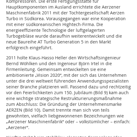
Kompressoren. Die erste Fertigungsstätte für
Hauptkomponenten im Ausland errichtete die Aerzener
Maschinenfabrik 2011 mit der Tochtergesellschaft Aerzen
Turbo in Südkorea. Vorausgegangen war eine Kooperation
mit einer südkoreanischen Hightech-Firma. Die
energieeffiziente Technologie der luftgelagerten
Turbogebläse wurde daraufhin weiterentwickelt und die
neue Baureihe AT Turbo Generation 5 in den Markt
erfolgreich eingeführt.
2011 holte Klaus-Hasso Heller den Wirtschaftsingenieur
Bernd Wöhlken und den Ingenieur Björn Irtel in die
Firmenleitung. Gemeinsam entwickelten sie eine
ambitionierte „Vision 2020“, mit der sich das Unternehmen
unter die drei weltweit führenden Anwendungsspezialisten
seiner Branche platzieren will. Passend dazu und rechtzeitig
vor den Feierlichkeiten zum 150. Jubiläum (Bild 9) kam auch
eine wichtige strategische Restrukturierungsmaßnahme
zum Abschluss: Die Gründung der Unternehmensmarke
AERZEN (Bild 10). Damit trennte man sich von teils
gewohnten, vielfach liebgewonnenen Bezeichnungen wie
„Aerzener Maschinenfabrik“ oder – volkstümlicher – einfach:
„Aerzener“.