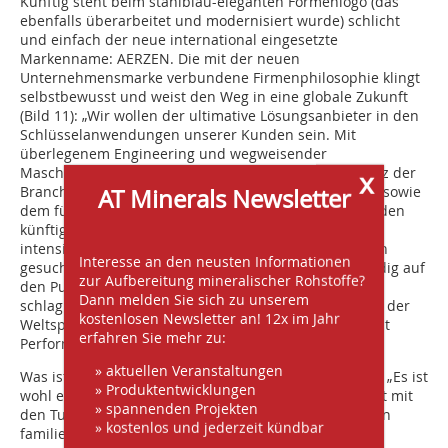
Künftig steht beim stahlblau-eleganten Formenlogo (das
ebenfalls überarbeitet und modernisiert wurde) schlicht
und einfach der neue international eingesetzte
Markenname: AERZEN. Die mit der neuen
Unternehmensmarke verbundene Firmenphilosophie klingt
selbstbewusst und weist den Weg in eine globale Zukunft
(Bild 11): „Wir wollen der ultimative Lösungsanbieter in den
Schlüsselanwendungen unserer Kunden sein. Mit
überlegenem Engineering und wegweisender
Maschinenqualität. Mit dem größten Erfahrungsschatz der
x
Branche, dem kundenfreundlichsten Service weltweit sowie
AT Minerals Newsletter
dem führenden Innovationspotenzial im Hinblick auf den
künftigen Erfolgsfaktor – Energieeffizienz.“ Lange und
intensiv hat das AERZEN Marketing nach einem Slogan
Interesse an den neusten Informationen
gesucht, der die Unternehmensleitlinie kurz und bündig auf
zur Aufbereitung mineralischer Rohstoffe?
den Punkt bringen sollte. Verblüffend einfach und
Dann melden Sie sich zu unserem
schlagkräftig die neue Losung, die AERZEN bewusst in der
kostenlosen Newsletter an! 12x im Jahr
Weltsprache Englisch klar zum Ausdruck bringt: Expect
erfahren Sie mehr zu:
Performance.
» aktuellen Veranstaltungen
Was ist das Erfolgsgeheimnis von 150 Jahren AERZEN? „Es ist
» Produktentwicklungen
wohl ein ganz spezieller Mix aus Erfindergeist, gepaart mit
» spannenden Projekten
den Tugenden und der Unabhängigkeit, wie sie nur ein
» kostenlos und jederzeit kündbar
familiengeführtes Unternehmen aufweisen kann. Und