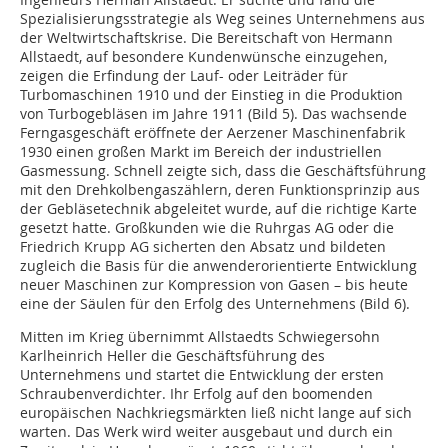
Spezialisierungsstrategie als Weg seines Unternehmens aus
der Weltwirtschaftskrise. Die Bereitschaft von Hermann
Allstaedt, auf besondere Kundenwünsche einzugehen,
zeigen die Erﬁndung der Lauf- oder Leiträder für
Turbomaschinen 1910 und der Einstieg in die Produktion
von Turbogebläsen im Jahre 1911 (Bild 5). Das wachsende
Ferngasgeschäft eröffnete der Aerzener Maschinenfabrik
1930 einen großen Markt im Bereich der industriellen
Gasmessung. Schnell zeigte sich, dass die Geschäftsführung
mit den Drehkolbengaszählern, deren Funktionsprinzip aus
der Gebläsetechnik abgeleitet wurde, auf die richtige Karte
gesetzt hatte. Großkunden wie die Ruhrgas AG oder die
Friedrich Krupp AG sicherten den Absatz und bildeten
zugleich die Basis für die anwenderorientierte Entwicklung
neuer Maschinen zur Kompression von Gasen – bis heute
eine der Säulen für den Erfolg des Unternehmens (Bild 6).
Mitten im Krieg übernimmt Allstaedts Schwiegersohn
Karlheinrich Heller die Geschäftsführung des
Unternehmens und startet die Entwicklung der ersten
Schraubenverdichter. Ihr Erfolg auf den boomenden
europäischen Nachkriegsmärkten ließ nicht lange auf sich
warten. Das Werk wird weiter ausgebaut und durch ein