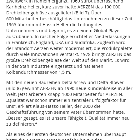
Zweitwerk in Hameln ergänzt. 1960 stirbt überraschend
Karlheinz Heller, kurz zuvor hatte AERZEN das 100 000.
Drehkolbengebläse ausgeliefert (Bild 7). Über
600 Mitarbeiter beschäftigt das Unternehmen zu dieser Zeit.
1965 übernimmt Hasso Heller die Leitung des
Unternehmens und beginnt, es zu einem Global Player
auszubauen. In rascher Folge errichtet er Niederlassungen
in Frankreich, England, USA und Südafrika. Zugleich wird
der Standort Aerzen weiter modernisiert, die Produktpalette
durch viele Innovationen verstärkt. 1978 bringt AERZEN das
größte Drehkolbengebläse der Welt auf den Markt. Es wird
in der Stahlindustrie eingesetzt und hat einen
Kolbendurchmesser von 1,5 m.
Mit den neuen Baureihen Delta Screw und Delta Blower
(Bild 8) gewinnt AERZEN ab 1990 neue Kundenkreise in aller
Welt. Jetzt arbeiten knapp 1000 Mitarbeiter für AERZEN.
„Qualität war schon immer ein zentraler Erfolgsfaktor für
uns“, erklärt Klaus-Hasso Heller, der 2000 die
Geschäftsführung von seinem Vater übernommen hatte.
„Besser gesagt, es ist unsere Fähigkeit, Qualität immer neu
zu definieren.“
Als eines der ersten deutschen Unternehmen überhaupt