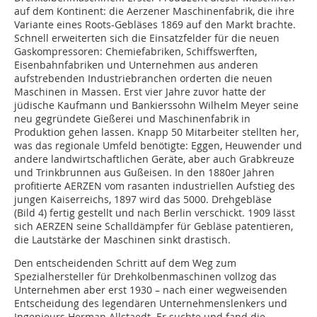
auf dem Kontinent: die Aerzener Maschinenfabrik, die ihre
Variante eines Roots-Gebläses 1869 auf den Markt brachte.
Schnell erweiterten sich die Einsatzfelder für die neuen
Gaskompressoren: Chemiefabriken, Schiffswerften,
Eisenbahnfabriken und Unternehmen aus anderen
aufstrebenden Industriebranchen orderten die neuen
Maschinen in Massen. Erst vier Jahre zuvor hatte der
jüdische Kaufmann und Bankierssohn Wilhelm Meyer seine
neu gegründete Gießerei und Maschinenfabrik in
Produktion gehen lassen. Knapp 50 Mitarbeiter stellten her,
was das regionale Umfeld benötigte: Eggen, Heuwender und
andere landwirtschaftlichen Geräte, aber auch Grabkreuze
und Trinkbrunnen aus Gußeisen. In den 1880er Jahren
profitierte AERZEN vom rasanten industriellen Aufstieg des
jungen Kaiserreichs, 1897 wird das 5000. Drehgebläse
(Bild 4) fertig gestellt und nach Berlin verschickt. 1909 lässt
sich AERZEN seine Schalldämpfer für Gebläse patentieren,
die Lautstärke der Maschinen sinkt drastisch.
Den entscheidenden Schritt auf dem Weg zum
Spezialhersteller für Drehkolbenmaschinen vollzog das
Unternehmen aber erst 1930 – nach einer wegweisenden
Entscheidung des legendären Unternehmenslenkers und
Ingenieurs Herman Allstaedt. Er suchte und fand die