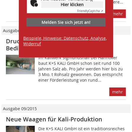
die Umstellung auf eine geräuschärmere...
Hier klicken
Friendly
Captcha ⇗
mehr
Melden Sie sich jetzt an!
Ausgabe 07-08/2010
Beispiele, Hinweise: Datenschutz, Analyse,
Drucklufterzeugung unter extremen
Widerruf
Bedingungen
Im Kaliwerk Sigmundshall bei Hannover
baut K+S KALI GmbH schon seit rund 100
Jahren Salz ab. Pro Jahr werden hier bis zu
3 Mio. t Rohsalz gewonnen. Das entspricht
einer Förder­leistung von rund...
mehr
Ausgabe 09/2015
Neue Waagen für Kali-Produktion
Die K+S KALI GmbH ist ein traditionsreiches