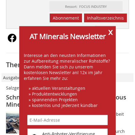
Ressort: FOCUS INDUSTRY
Abonnement
Inhaltsverzeichnis
x
AT Minerals Newsletter
Interesse an den neusten Informationen
zur Aufbereitung mineralischer Rohstoffe?
Thematisch passende Artikel:
Dann melden Sie sich zu unserem
kostenlosen Newsletter an! 12x im Jahr
Ausgabe 11/2019
erfahren Sie mehr zu:
» aktuellen Veranstaltungen
Salzgewinnung im Wandel
» Produktentwicklungen
Schneidende Gewinnung mit Continuous
» spannenden Projekten
Miners von Sandvik
» kostenlos und jederzeit kündbar
N?ach 120 Jahren Bohr- und Sprengarbeit
ist eines der größten Salzbergwerke
Westeuropas auf eine kontinuierliche
Gewinnungsmethode umgestiegen. Durch
Anti-Roboter-Verifizierung