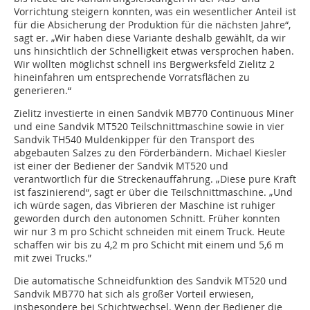
Vorrichtung steigern konnten, was ein wesentlicher Anteil ist
für die Absicherung der Produktion für die nächsten Jahre“,
sagt er. „Wir haben diese Variante deshalb gewählt, da wir
uns hinsichtlich der Schnelligkeit etwas versprochen haben.
Wir wollten möglichst schnell ins Bergwerksfeld Zielitz 2
hineinfahren um entsprechende Vorratsflächen zu
generieren.“
Zielitz investierte in einen Sandvik MB770 Continuous Miner
und eine Sandvik MT520 Teilschnittmaschine sowie in vier
Sandvik TH540 Muldenkipper für den Transport des
abgebauten Salzes zu den Förderbändern. Michael Kiesler
ist einer der Bediener der Sandvik MT520 und
verantwortlich für die Streckenauffahrung. „Diese pure Kraft
ist faszinierend“, sagt er über die Teilschnittmaschine. „Und
ich würde sagen, das Vibrieren der Maschine ist ruhiger
geworden durch den autonomen Schnitt. Früher konnten
wir nur 3 m pro Schicht schneiden mit einem Truck. Heute
schaffen wir bis zu 4,2 m pro Schicht mit einem und 5,6 m
mit zwei Trucks.”
Die automatische Schneidfunktion des Sandvik MT520 und
Sandvik MB770 hat sich als großer Vorteil erwiesen,
insbesondere bei Schichtwechsel. Wenn der Bediener die