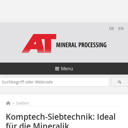
DE
EN
Menü
Sieben
Komptech-Siebtechnik: Ideal
für die Mineralik