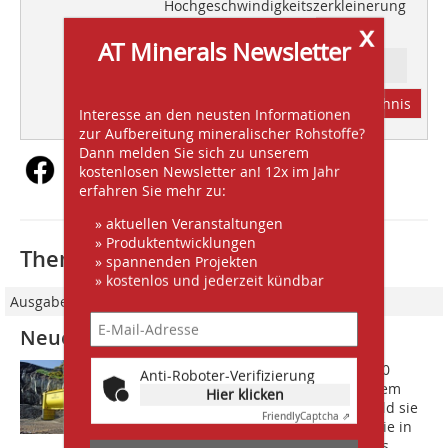
Hochgeschwindigkeitszerkleinerung
mittels VeRo Liberator®
x
AT Minerals Newsletter
Ressort: FOCUS INDUSTRY
Abonnement
Inhaltsverzeichnis
Interesse an den neusten Informationen
zur Aufbereitung mineralischer Rohstoffe?
Dann melden Sie sich zu unserem
kostenlosen Newsletter an! 12x im Jahr
erfahren Sie mehr zu:
» aktuellen Veranstaltungen
» Produktentwicklungen
Thematisch passende Artikel:
» spannenden Projekten
» kostenlos und jederzeit kündbar
Ausgabe 01-02/2014
Neues Trommelsieb als Hakenlast
Das neue Trommelsieb Machino S5000
Anti-Roboter-Verifizierung
(Bild) kann als Hakenlast oder auf einem
Hier klicken
Anhänger transportiert werden. Sobald sie
Friendly
Captcha ⇗
auf dem Boden abgesetzt wurde, ist sie in
weniger als fünf Minuten mit Hilfe des...