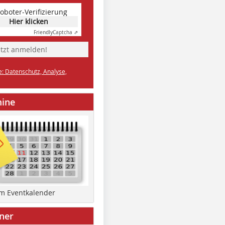
oboter-Verifizierung
Hier klicken
Friendly
Captcha ⇗
etzt anmelden!
e: Datenschutz, Analyse,
mine
um Eventkalender
ner