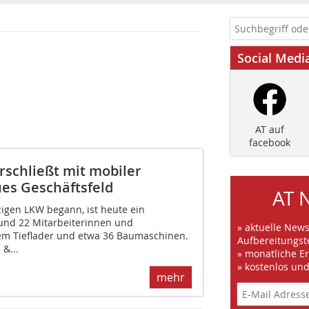
Social Medi
AT auf
facebook
rschließt mit mobiler
es Geschäftsfeld
AT 
igen LKW begann, ist heute ein
 rund 22 Mitarbeiterinnen und
» aktuelle New
nem Tieflader und etwa 36 Baumaschinen.
Aufbereitungst
 &...
» monatliche E
» kostenlos un
mehr