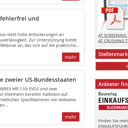
 fehlerfrei und
abor stellt hohe Anforderungen an
AT SCREENING
Zuverlässigkeit. Zur Unterstützung bietet
AT CRUSHING 
Webinar an, das sich auf die praktische...
Stellenmark
mehr
ze zweier US-Bundesstaaten
Anbieter fi
OBIREX MR 110i EVO2 und zwei
n Kleemann bereiten Kalkstein auf.
chiedlichen Spezifikationen von Alabama
n...
mehr
Finden Sie mehr
EINKAUFSFÜHRE