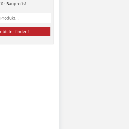
ür Bauprofis!
nbieter finden!