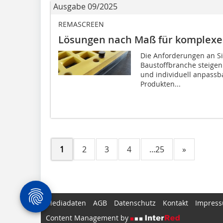
Ausgabe 09/2025
REMASCREEN
Lösungen nach Maß für komplexe
Die Anforderungen an Si
Baustoffbranche steigen s
und individuell anpass
Produkten...
1
2
3
4
...25
»
Mediadaten
AGB
Datenschutz
Kontakt
Impres
Content Management by