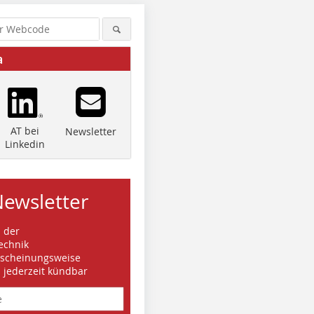
a
AT bei
Newsletter
Linkedin
Newsletter
s der
echnik
rscheinungsweise
d jederzeit kündbar