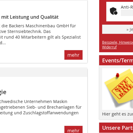
Anti-R
mit Leistung und Qualität
ht die Backers Maschinenbau GmbH für
» J
ive Sternsiebtechnik. Das
rund 40 Mitarbeitern gilt als Spezialist
...
Beispiele, Hinweis
Widerruf
mehr
Events/Ter
gie
s schwedische Unternehmen Maskin
ngetriebenen Sieb- und Brechanlagen für
rbeitung und Zuschlagstoffanwendungen
Hier geht es z
Unsere Part
mehr