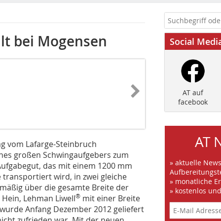
llt bei Mogensen
Social Medi
AT auf
facebook
AT 
ag vom Lafarge-Steinbruch
 eines großen Schwingaufgebers zum
» aktuelle New
s Aufgabegut, das mit einem 1200 mm
Aufbereitungst
ransportiert wird, in zwei gleiche
» monatliche E
mäßig über die gesamte Breite der
» kostenlos un
®
Hein, Lehman Liwell
mit einer Breite
 wurde Anfang Dezember 2012 geliefert
icht zufrieden war. Mit der neuen