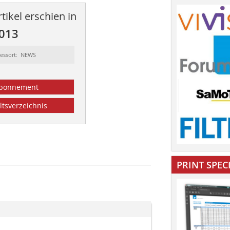
tikel erschien in
2013
essort: NEWS
bonnement
ltsverzeichnis
PRINT SPEC