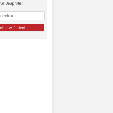
ür Bauprofis!
nbieter finden!