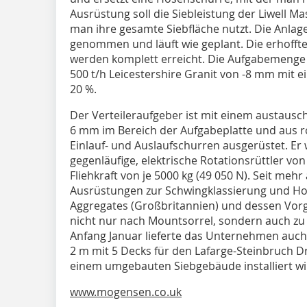
Ausrüstung soll die Siebleistung der Liwell 
man ihre gesamte Siebfläche nutzt. Die Anlage
genommen und läuft wie geplant. Die erhofft
werden komplett erreicht. Die Aufgabemenge 
500 t/h Leicestershire Granit von -8 mm mit e
20 %.
Der Verteileraufgeber ist mit einem austausc
6 mm im Bereich der Aufgabeplatte und aus r
Einlauf- und Auslaufschurren ausgerüstet. Er
gegenläufige, elektrische Rotationsrüttler von
Fliehkraft von je 5000 kg (49 050 N). Seit mehr
Ausrüstungen zur Schwingklassierung und Ho
Aggregates (Großbritannien) und dessen Vorgä
nicht nur nach Mountsorrel, sondern auch z
Anfang Januar lieferte das Unternehmen auch
2 m mit 5 Decks für den Lafarge-Steinbruch Dr
einem umgebauten Siebgebäude installiert wi
www.mogensen.co.uk