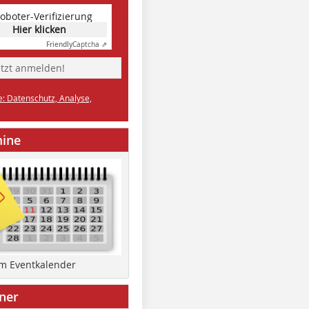
oboter-Verifizierung
Hier klicken
Friendly
Captcha ⇗
etzt anmelden!
e: Datenschutz, Analyse,
mine
um Eventkalender
ner