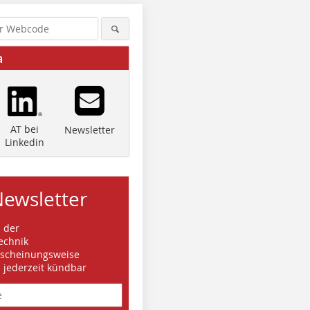
a
AT bei
Newsletter
Linkedin
Newsletter
s der
echnik
rscheinungsweise
d jederzeit kündbar