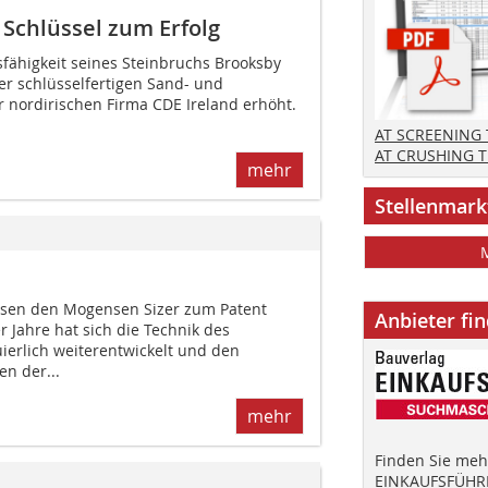
Schlüssel zum Erfolg
sfähigkeit seines Steinbruchs Brooksby
ner schlüsselfertigen Sand- und
 nordirischen Firma CDE Ireland erhöht.
AT SCREENING
AT CRUSHING 
mehr
Stellenmark
nsen den Mogensen Sizer zum Patent
Anbieter fi
 Jahre hat sich die Technik des
ierlich weiterentwickelt und den
n der...
mehr
Finden Sie mehr
EINKAUFSFÜHRE