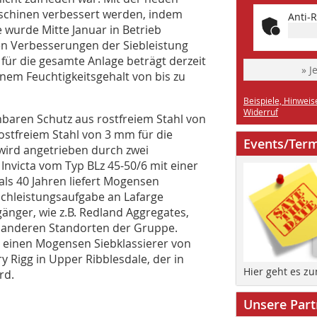
Maschinen verbessert werden, indem
Anti-R
 wurde Mitte Januar in Betrieb
en Verbesserungen der Siebleistung
für die gesamte Anlage beträgt derzeit
» J
inem Feuchtigkeitsgehalt von bis zu
Beispiele, Hinweis
Widerruf
hbaren Schutz aus rostfreiem Stahl von
ostfreiem Stahl von 3 mm für die
Events/Ter
 wird angetrieben durch zwei
 Invicta vom Typ BLz 45-50/6 mit einer
 als 40 Jahren liefert Mogensen
chleistungsaufgabe an Lafarge
nger, wie z.B. Redland Aggregates,
u anderen Standorten der Gruppe.
 einen Mogensen Siebklassierer von
y Rigg in Upper Ribblesdale, der in
Hier geht es z
rd.
Unsere Part