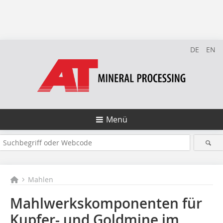
DE
EN
Menü
Mahlen
Mahlwerkskomponenten für
Kupfer- und Goldmine im