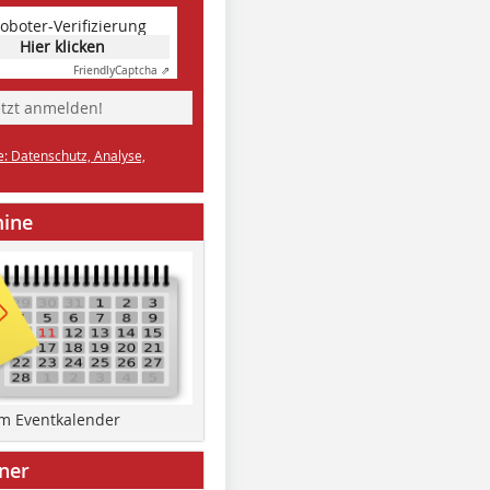
oboter-Verifizierung
Hier klicken
Friendly
Captcha ⇗
etzt anmelden!
e: Datenschutz, Analyse,
mine
um Eventkalender
ner