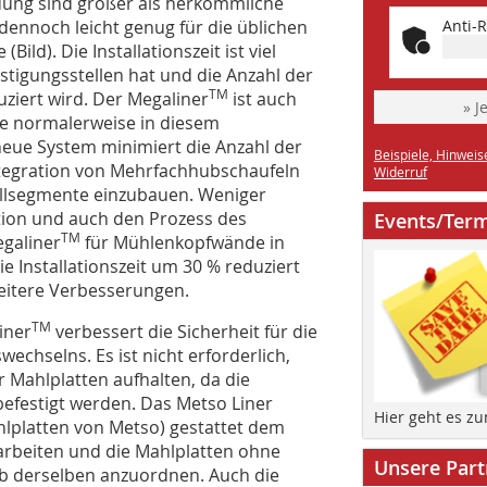
ung sind größer als herkömmliche
ennoch leicht genug für die üblichen
Anti-R
ild). Die Installationszeit ist viel
festigungsstellen hat und die Anzahl der
TM
iert wird. Der Megaliner
ist auch
» J
die normalerweise in diesem
eue System minimiert die Anzahl der
Beispiele, Hinweis
ntegration von Mehrfachhubschaufeln
Widerruf
üllsegmente einzubauen. Weniger
lation und auch den Prozess des
Events/Ter
TM
egaliner
für Mühlenkopfwände in
e Installationszeit um 30 % reduziert
weitere Verbesserungen.
TM
iner
verbessert die Sicherheit für die
echselns. Es ist nicht erforderlich,
r Mahlplatten aufhalten, da die
efestigt werden. Das Metso Liner
Hier geht es z
hlplatten von Metso) gestattet dem
 arbeiten und die Mahlplatten ohne
Unsere Part
b derselben anzuordnen. Auch die