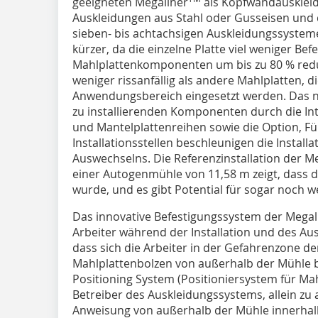
geeigneten Megaliner
als Kopfwandauskleid
Auskleidungen aus Stahl oder Gusseisen und d
sieben- bis achtachsigen Auskleidungssysteme (B
kürzer, da die einzelne Platte viel weniger Be
Mahlplattenkomponenten um bis zu 80 % reduz
weniger rissanfällig als andere Mahlplatten, 
Anwendungsbereich eingesetzt werden. Das n
zu installierenden Komponenten durch die I
und Mantelplattenreihen sowie die Option, F
Installationsstellen beschleunigen die Instal
Auswechselns. Die Referenzinstallation der M
einer Autogenmühle von 11,58 m zeigt, dass di
wurde, und es gibt Potential für sogar noch 
Das innovative Befestigungssystem der Megal
Arbeiter während der Installation und des Ausw
dass sich die Arbeiter in der Gefahrenzone de
Mahlplattenbolzen von außerhalb der Mühle b
Positioning System (Positioniersystem für Ma
Betreiber des Auskleidungssystems, allein zu
Anweisung von außerhalb der Mühle innerhal