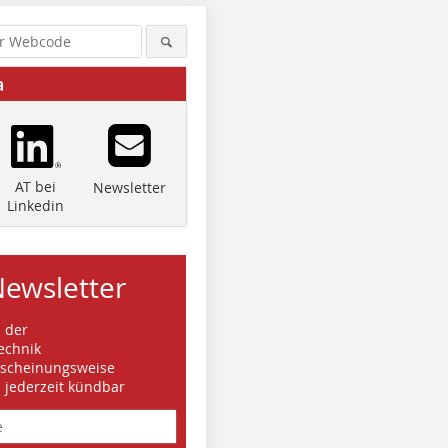
a
AT bei
Newsletter
Linkedin
Newsletter
s der
echnik
rscheinungsweise
d jederzeit kündbar