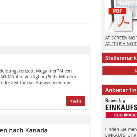
AT SCREENING
AT CRUSHING 
Stellenmark
kleidungskonzept MegalinerTM von
 SAG-Mühlen verfügbar (Bild). Mit dem
n die Zeit für das Auswechseln der
Anbieter fi
mehr
ngen nach Kanada
Finden Sie mehr
EINKAUFSFÜHRE