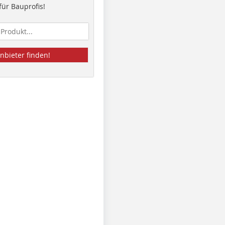
ür Bauprofis!
nbieter finden!