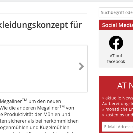
kleidungskonzept für
Social Medi
AT auf
facebook
AT 
» aktuelle New
TM
 Megaliner
um den neuen
Aufbereitungst
TM
Wie die anderen Megaliner
von
» monatliche E
e Produktivität der Mühlen und
» kostenlos un
iten sicherer als bei herkömmlichen
utogenmühlen und Kugelmühlen