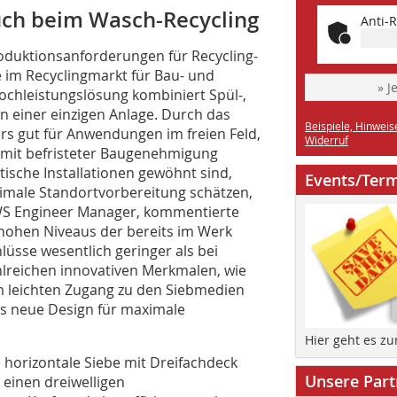
ch beim Wasch-Recycling
Anti-R
oduktionsanforderungen für Recycling-
 im Recyclingmarkt für Bau- und
» J
ochleistungslösung kombiniert Spül-,
n einer einzigen Anlage. Durch das
Beispiele, Hinweis
rs gut für Anwendungen im freien Feld,
Widerruf
mit befristeter Baugenehmigung
tische Installationen gewöhnt sind,
Events/Ter
imale Standortvorbereitung schätzen,
 TWS Engineer Manager, kommentierte
s hohen Niveaus der bereits im Werk
sse wesentlich geringer als bei
lreichen innovativen Merkmalen, wie
 leichten Zugang zu den Siebmedien
as neue Design für maximale
Hier geht es z
 horizontale Siebe mit Dreifachdeck
Unsere Part
 einen dreiwelligen