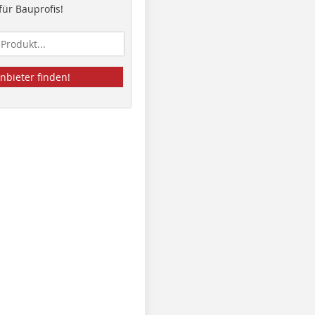
ür Bauprofis!
nbieter finden!