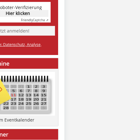
oboter-Verifizierung
Hier klicken
Friendly
Captcha ⇗
etzt anmelden!
e: Datenschutz, Analyse,
mine
um Eventkalender
ner