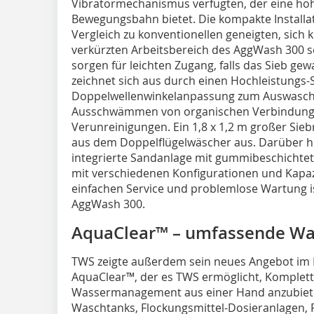
Vibratormechanismus verfügten, der eine hohe
Bewegungsbahn bietet. Die kompakte Installat
Vergleich zu konventionellen geneigten, sich
verkürzten Arbeitsbereich des AggWash 300 se
sorgen für leichten Zugang, falls das Sieb g
zeichnet sich aus durch einen Hochleistungs
Doppelwellenwinkelanpassung zum Auswasche
Ausschwämmen von organischen Verbindung
Verunreinigungen. Ein 1,8 x 1,2 m großer Sie
aus dem Doppelflügelwäscher aus. Darüber hi
integrierte Sandanlage mit gummibeschichte
mit verschiedenen Konfigurationen und Kapazit
einfachen Service und problemlose Wartung 
AggWash 300.
AquaClear™ – umfassende Wa
TWS zeigte außerdem sein neues Angebot im B
AquaClear™, der es TWS ermöglicht, Komplet
Wassermanagement aus einer Hand anzubieten
Waschtanks, Flockungsmittel-Dosieranlagen, 