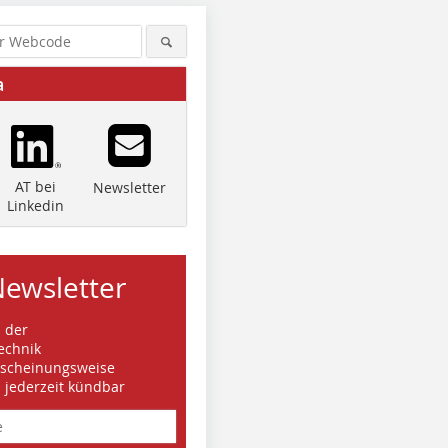
a
AT bei
Newsletter
Linkedin
Newsletter
s der
echnik
rscheinungsweise
d jederzeit kündbar