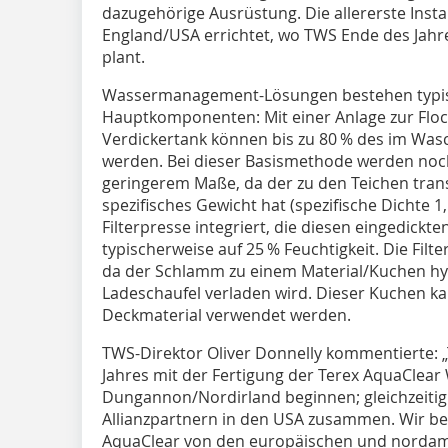
dazugehörige Ausrüstung. Die allererste Instal
England/USA errichtet, wo TWS Ende des Jahr
plant.
Wassermanagement-Lösungen bestehen typis
Hauptkomponenten: Mit einer Anlage zur Fl
Verdickertank können bis zu 80 % des im Was
werden. Bei dieser Basismethode werden noch
geringerem Maße, da der zu den Teichen tran
spezifisches Gewicht hat (spezifische Dichte 1,
Filterpresse integriert, die diesen eingedickt
typischerweise auf 25 % Feuchtigkeit. Die Filt
da der Schlamm zu einem Material/Kuchen hyd
Ladeschaufel verladen wird. Dieser Kuchen ka
Deckmaterial verwendet werden.
TWS-Direktor Oliver Donnelly kommentierte: „
Jahres mit der Fertigung der Terex AquaClea
Dungannon/Nordirland beginnen; gleichzeitig 
Allianzpartnern in den USA zusammen. Wir bea
AquaClear von den europäischen und nordam