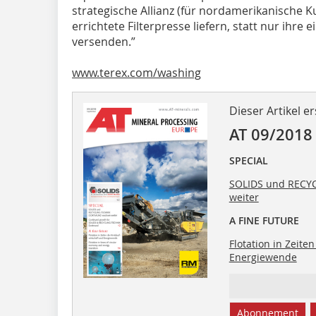
strategische Allianz (für nordamerikanische K
errichtete Filterpresse liefern, statt nur ihre 
versenden.”
www.terex.com/washing
Dieser Artikel er
AT 09/2018
SPECIAL
SOLIDS und REC
weiter
A FINE FUTURE
Flotation in Zeite
Energiewende
Abonnement