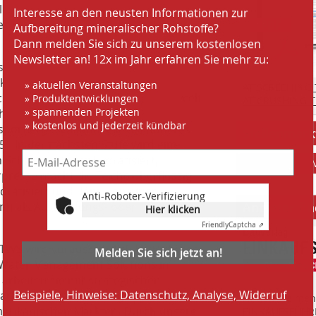
Interesse an den neusten Informationen zur
lation wird derzeit in New
Aufbereitung mineralischer Rohstoffe?
es einen Open Day für seine Kunden
Dann melden Sie sich zu unserem kostenlosen
Newsletter an! 12x im Jahr erfahren Sie mehr zu:
cherweise aus drei
» aktuellen Veranstaltungen
ockungsdosierung und einem
AT SCREENING
» Produktentwicklungen
chvorgang genutzten Wassers recycelt
AT CRUSHING 
» spannenden Projekten
 immer Teiche genutzt, jedoch in
» kostenlos und jederzeit kündbar
sportierte Schlamm ein viel höheres
Stellenmark
5). In der nächsten Stufe wird eine
en Schlamm weiter hydratisiert,
erpresse macht die Teiche überflüssig,
Anti-Roboter-Verifizierung
ratisiert und dann von einer
Hier klicken
nn als Auskleidungs- oder
Anbieter fi
Friendly
Captcha ⇗
Melden Sie sich jetzt an!
TWS wird voraussichtlich Ende dieses
r Water Management Solutions in
arbeiten sie mit strategischen
Beispiele, Hinweise: Datenschutz, Analyse, Widerruf
rbeiten bereits Anfragen für
Finden Sie mehr
erikanischen Märkten. Durch unsere
EINKAUFSFÜHRE