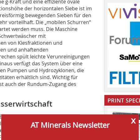
 g-Kraft und eine effiziente ovale
ionshöhe der horizontalen Siebe ist im
 kreisförmig bewegenden Sieben für den
hr vorteilhaft. Die „mobilen Schurren“
ewartet werden muss. Die Maschine
-Schwertwäscher mit
n von Kiesfraktionen und
en und anhaftenden
brechen spült leichte Verunreinigungen
naus verfügt das System über eine
ten Pumpen und Hydrozyklonen, die
äten erhältlich sind. Wichtig für
ist auch der Rundum-Zugang des
PRINT SPEC
sserwirtschaft
x
ereich der Wasserwirtschaft, den
AT Minerals Newsletter
tlösungen für das Waschen und das
. Das Portfolio umfasst die
Filterpressen und die gesamte