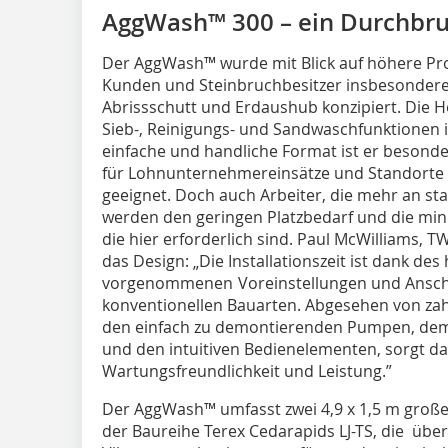
AggWash™ 300 – ein Durchbru
Der AggWash™ wurde mit Blick auf höhere Pr
Kunden und Steinbruchbesitzer insbesondere
Abrissschutt und Erdaushub konzipiert. Die H
Sieb-, Reinigungs- und Sandwaschfunktionen i
einfache und handliche Format ist er besonde
für Lohnunternehmereinsätze und Standorte 
geeignet. Doch auch Arbeiter, die mehr an sta
werden den geringen Platzbedarf und die min
die hier erforderlich sind. Paul McWilliams,
das Design: „Die Installationszeit ist dank de
vorgenommenen Voreinstellungen und Anschlü
konventionellen Bauarten. Abgesehen von zah
den einfach zu demontierenden Pumpen, dem
und den intuitiven Bedienelementen, sorgt d
Wartungsfreundlichkeit und Leistung.”
Der AggWash™ umfasst zwei 4,9 x 1,5 m große
der Baureihe Terex Cedarapids LJ-TS, die über