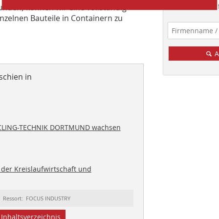
Suchmaschine f
unden) können wir eine vollständig
einzelnen Bauteile in Containern zu
A
schien in
YCLING-TECHNIK DORTMUND wachsen
n der Kreislaufwirtschaft und
Ressort: FOCUS INDUSTRY
Inhaltsverzeichnis