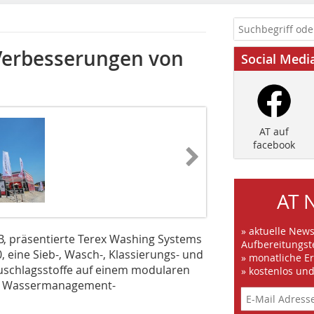
Verbesserungen von
Social Medi
AT auf
facebook
AT 
» aktuelle New
B, präsentierte Terex Washing Systems
Aufbereitungst
eine Sieb-, Wasch-, Klassierungs- und
» monatliche E
Zuschlagsstoffe auf einem modularen
» kostenlos un
ste Wassermanagement-