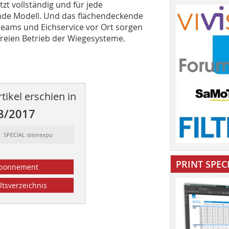
zt vollständig und für jede
de Modell. Und das flächendeckende
eams und Eichservice vor Ort sorgen
reien Betrieb der Wiege­systeme.
tikel erschien in
8/2017
: SPECIAL steinexpo
PRINT SPEC
bonnement
ltsverzeichnis