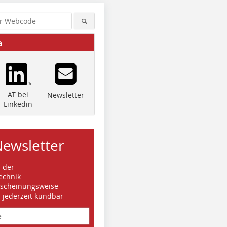
a
AT bei
Newsletter
Linkedin
Newsletter
s der
echnik
rscheinungsweise
d jederzeit kündbar