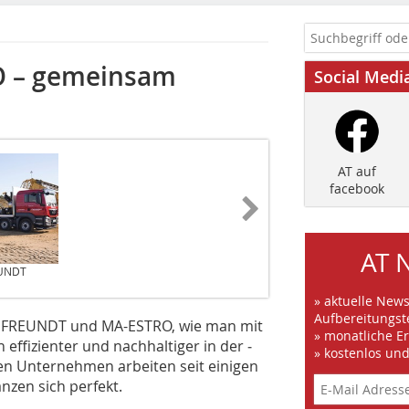
 – gemeinsam
Social Medi
AT auf
facebook
AT 
EUNDT
» aktuelle New
Aufbereitungst
 PFREUNDT und MA-ESTRO, wie man mit
» monatliche E
ffizienter und nachhaltiger in der ­
» kostenlos un
en Unternehmen arbeiten seit einigen
nzen sich perfekt.