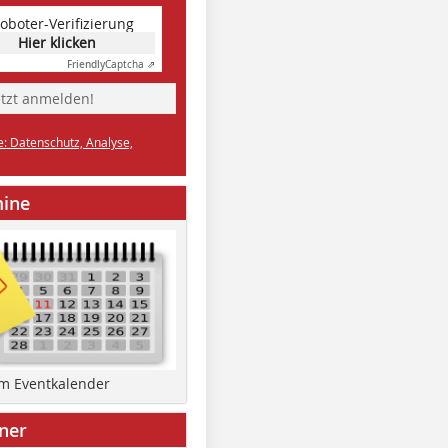
oboter-Verifizierung
Hier klicken
Friendly
Captcha ⇗
etzt anmelden!
e: Datenschutz, Analyse,
mine
um Eventkalender
ner