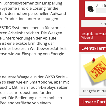
von Kontrollsystemen zur Einsparung
Anti-R
 Systeme sind die Lösung für die
sten, den hohen personellen Aufwand
en ­Produktionsunterbrechungen.
» J
ESTRO Systemen ebenso für schnelle
deren Arbeitsbereichen. Die Waagen
Beispiele, Hinweis
ne Unterbrechungen der Abläufe
Widerruf
ist eine exakte Ermittlung der
Events/Ter
u einer besseren Wettbewerbsfähikeit
enso wie zur Einsparung von Energie
 neu­este Waage aus der WK60 Serie –
e so klein wie ein Smartphone, aber mit
aucht. Mit ihren Touch-Displays setzen
Hier geht es z
d sie sehr robust und für den
gnet. Die Bedienung dieser mobilen
Unsere Part
r Bedienoberfläche von einem