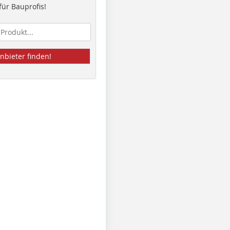
ür Bauprofis!
nbieter finden!