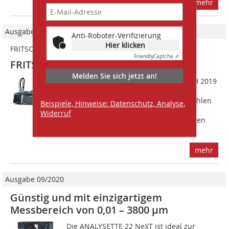
mehr
Ausgabe 04/2019
Anti-Roboter-Verifizierung
Hier klicken
FRITSCH
Friendly
Captcha ⇗
FRITSCH
Melden Sie sich jetzt an!
FRITSCH präsentiert auf der POWTECH 2019
das gesamte Spektrum seiner
Produktpalette aus den Bereichen Mahlen
Beispiele, Hinweise: Datenschutz, Analyse,
und Messen, wie z.B. die ANALYSETTE
Widerruf
22 NanoTec. Dank des besonders weiten
Messbereichs...
mehr
Ausgabe 09/2020
Günstig und mit einzigartigem
Messbereich von 0,01 – 3800 µm
Die ANALYSETTE 22 NeXT ist ideal zur