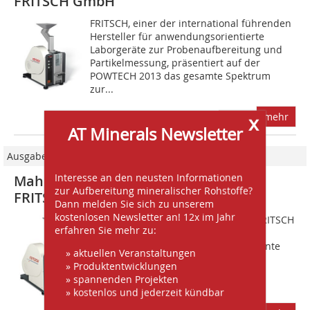
FRITSCH GmbH
FRITSCH, einer der international führenden
Hersteller für anwendungsorientierte
Laborgeräte zur Probenaufbereitung und
Partikelmessung, präsentiert auf der
POWTECH 2013 das gesamte Spektrum
zur...
x
mehr
AT Minerals Newsletter
Ausgabe 09/2014
Interesse an den neusten Informationen
Mahlen und Messen – Neuheiten von
zur Aufbereitung mineralischer Rohstoffe?
FRITSCH
Dann melden Sie sich zu unserem
kostenlosen Newsletter an! 12x im Jahr
Auf der POWTECH 2014 präsentiert FRITSCH
erfahren Sie mehr zu:
die neuen Modelle der Labormühlen
premium line sowie weitere interessante
» aktuellen Veranstaltungen
Neuheiten aus dem Bereich
» Produktentwicklungen
Partikelmessung. Im Bereich der
» spannenden Projekten
Zerkleinerung ist der...
» kostenlos und jederzeit kündbar