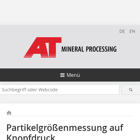
DE
EN
Menü
Partikelgrößenmessung auf
Knopfdruck