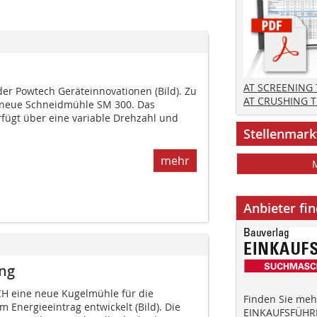
AT SCREENING
der Powtech Geräteinnovationen (Bild). Zu
AT CRUSHING 
ie neue Schneidmühle SM 300. Das
rfügt über eine variable Drehzahl und
Stellenmark
mehr
Anbieter fi
ung
H eine neue Kugelmühle für die
Finden Sie mehr
Energieeintrag entwickelt (Bild). Die
EINKAUFSFÜHRE