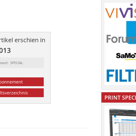
tikel erschien in
2013
ssort: SPECIAL
bonnement
ltsverzeichnis
PRINT SPEC