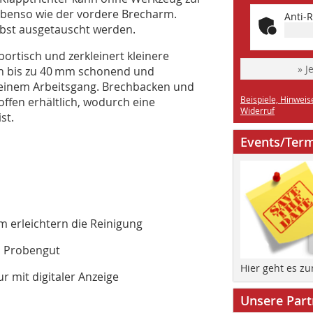
benso wie der vordere Brecharm.
Anti-R
bst ausgetauscht werden.
ortisch und zerkleinert kleinere
» J
n bis zu 40 mm schonend und
in einem Arbeitsgang. Brechbacken und
Beispiele, Hinweis
ffen erhältlich, wodurch eine
Widerruf
st.
Events/Ter
 erleichtern die Reinigung
s Probengut
Hier geht es z
 mit digitaler Anzeige
Unsere Part