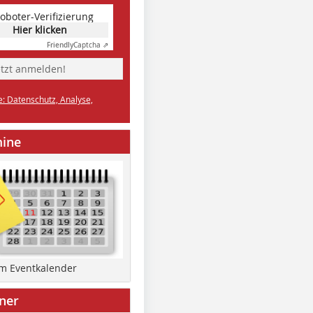
oboter-Verifizierung
Hier klicken
Friendly
Captcha ⇗
etzt anmelden!
e: Datenschutz, Analyse,
mine
um Eventkalender
ner