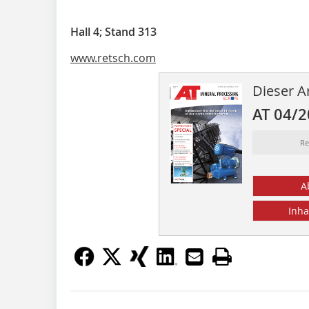
Hall 4; Stand 313
www.retsch.com
Dieser Ar
AT 04/
Re
A
Inha