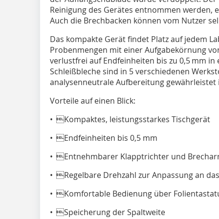
Reinigung des Gerätes entnommen werden, e
Auch die Brechbacken können vom Nutzer sel
Das kompakte Gerät findet Platz auf jedem Lab
Probenmengen mit einer Aufgabekörnung vo
verlustfrei auf Endfeinheiten bis zu 0,5 mm 
Schleißbleche sind in 5 verschiedenen Werksto
analysenneutrale Aufbereitung gewährleistet i
Vorteile auf einen Blick:
• Kompaktes, leistungsstarkes Tischgerät
• Endfeinheiten bis 0,5 mm
• Entnehmbarer Klapptrichter und Brecharm
• Regelbare Drehzahl zur Anpassung an da
• Komfortable Bedienung über Folientastatur
• Speicherung der Spaltweite