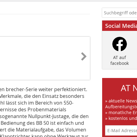
Social Medi
AT auf
facebook
AT 
n brecher-Serie weiter perfektioniert.
 Merkmale, die den Einsatz besonders
» aktuelle New
l lässt sich im Bereich von 550-
Aufbereitungst
dernisse des Probenmaterials
» monatliche E
e sogenannte Nullpunkt-Justage, die den
» kostenlos un
Bedienung des BB 50 ist einfach und
htert die Materialaufgabe, das Volumen
Klapptrichter kann ohne Werkzeug zur