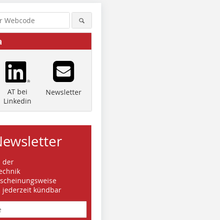
a
AT bei
Newsletter
Linkedin
Newsletter
s der
echnik
rscheinungsweise
d jederzeit kündbar