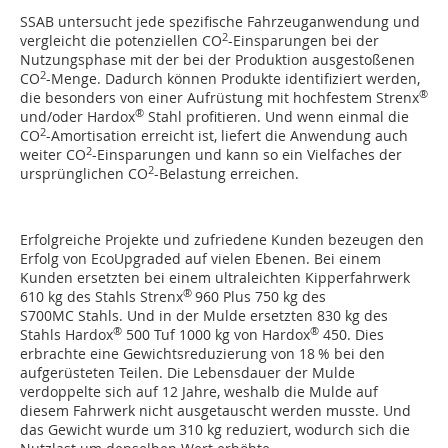
SSAB untersucht jede spezifische Fahrzeuganwendung und
2
vergleicht die potenziellen CO
-Einsparungen bei der
Nutzungsphase mit der bei der Produktion ausgestoßenen
2
CO
-Menge. Dadurch können Produkte identifiziert werden,
®
die besonders von einer Aufrüstung mit hochfestem Strenx
®
und/oder Hardox
Stahl profitieren. Und wenn einmal die
2
CO
-Amortisation erreicht ist, liefert die Anwendung auch
2
weiter CO
-Einsparungen und kann so ein Vielfaches der
2
ursprünglichen CO
-Belastung erreichen.
Erfolgreiche Projekte und zufriedene Kunden bezeugen den
Erfolg von EcoUpgraded auf vielen Ebenen. Bei einem
Kunden ersetzten bei einem ultraleichten Kipperfahrwerk
®
610 kg des Stahls Strenx
960 Plus 750 kg des
S700MC Stahls. Und in der Mulde ersetzten 830 kg des
®
®
Stahls Hardox
500 Tuf 1000 kg von Hardox
450. Dies
erbrachte eine Gewichtsreduzierung von 18 % bei den
aufgerüsteten Teilen. Die Lebensdauer der Mulde
verdoppelte sich auf 12 Jahre, weshalb die Mulde auf
diesem Fahrwerk nicht ausgetauscht werden musste. Und
das Gewicht wurde um 310 kg reduziert, wodurch sich die