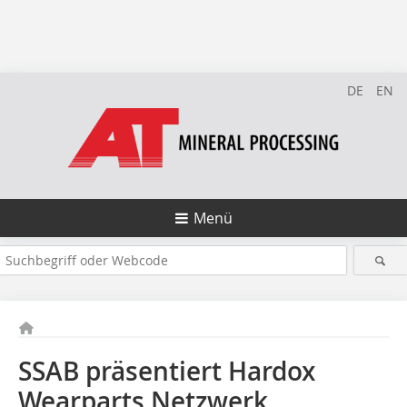
DE
EN
Menü
SSAB präsentiert Hardox
Wearparts Netzwerk