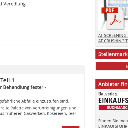
nd Veredlung
AT SCREENING
AT CRUSHING 
Stellenmark
Teil 1
Anbieter fi
ur Behandlung fester ­
gefährliche Abfälle einzustufen sind,
breite Palette von Verunreinigungen und
s früheren Gaswerken, Kokereien, Teer-
Finden Sie mehr
EINKAUFSFÜHRE