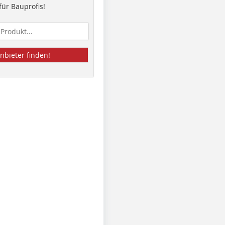
ür Bauprofis!
nbieter finden!