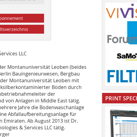
bonnement
ltsverzeichnis
ervices LLC
 der ­Montanuniversität Leoben (beides
 Berlin Bauingenieurwesen, Bergbau
 der Montanuniversität Leoben mit
cksilberkontaminierter Böden durch
Inbetrieb­nahmeleiter der
PRINT SPEC
 von Anlagen in Middle East tätig.
r mehrere Jahre die Bodenwaschanlage
eine Abfallaufbereitungsanlage für
en Emiraten. Ab August 2013 ist Dr.
logies & Services LLC tätig.
erger