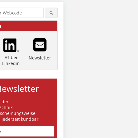
a
AT bei
Newsletter
Linkedin
Newsletter
s der
echnik
rscheinungsweise
d jederzeit kündbar