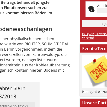
 Beitrags behandelt jüngste
Anti-R
n Flotationsversuchen zur
aus kontaminierten Böden im
» J
 Bodenwaschanlagen
Beispiele, Hinweis
Widerruf
einer physikalisch-chemischen
and wurde von RICHTER, SCHMIDT ET AL.
Events/Ter
 in Berlin vorgenommen, indem die
rwerkszellen vom Fahrenwaldtyp, die
ert wurden, nachgerüstet wurde.
ns­mitteln aus der Kohleauf­bereitung
ganisch kontaminierten Bodens mit
ahren Sie in
Hier geht es z
8/2013
Unsere Part
 TECHNICAL SOLUTIONS