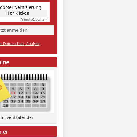
oboter-Verifizierung
Hier klicken
Friendly
Captcha ⇗
etzt anmelden!
e: Datenschutz, Analyse,
mine
um Eventkalender
ner