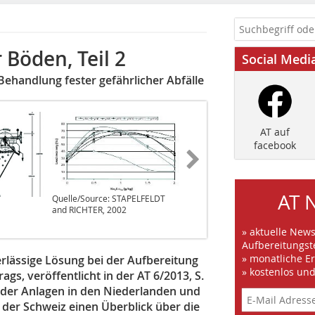
Böden, Teil 2
Social Medi
 Behandlung fester gefährlicher Abfälle
AT auf
facebook
AT 
Quelle/Source: STAPELFELDT
Quelle/Source: STAPELFELDT
and RICHTER, 2002
and RICHTER, 2002
» aktuelle New
Aufbereitungst
» monatliche E
verlässige Lösung bei der Aufbereitung
» kostenlos un
ags, veröffentlicht in der AT 6/2013, S.
nder Anlagen in den Niederlanden und
 der Schweiz einen Überblick über die