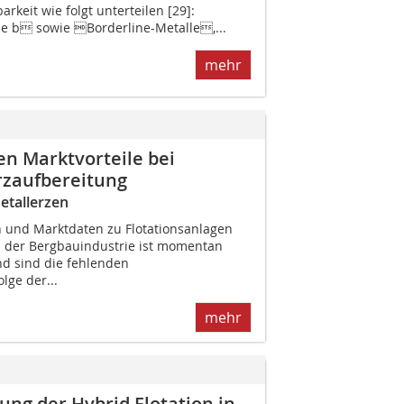
barkeit wie folgt unterteilen [29]:
se b sowie Borderline-Metalle,...
mehr
n Marktvorteile bei
erzaufbereitung
etallerzen
 und Marktdaten zu Flotationsanlagen
n der Bergbauindustrie ist momentan
nd sind die fehlenden
lge der...
mehr
ng der Hybrid Flotation in