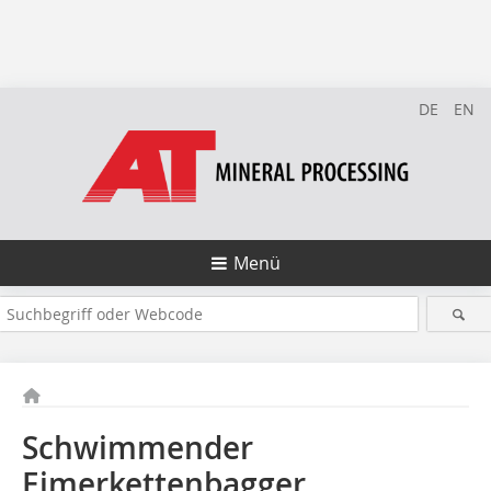
DE
EN
Menü
Schwimmender
Eimerkettenbagger