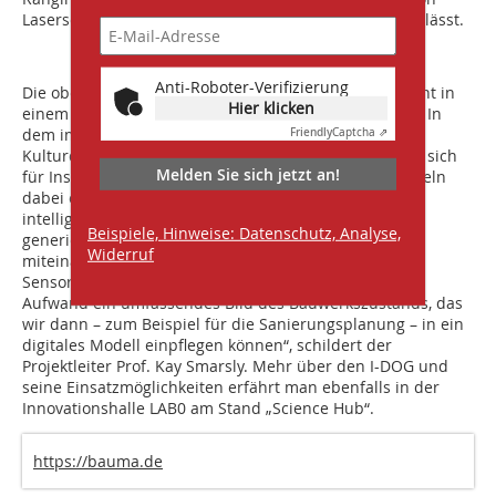
Laserscans Rückschlüsse auf den eigenen Standort zulässt.
Anti-Roboter-Verifizierung
Die oben genannte Hamburger Köhl-brandbrücke dient in
Hier klicken
einem kürzlich gestarteten Projekt als Referenzobjekt. In
dem im Jahr 1974 in Betrieb genommenen, als
Friendly
Captcha ⇗
Kulturdenkmal gelisteten Monumentalbauwerk sollen sich
Melden Sie sich jetzt an!
für Inspektionen mehrere I-DOGs bewegen. Sie sammeln
dabei eigene Daten und übernehmen solche, die von
intelligenten, in der Brücke festverbauten Sensoren
Beispiele, Hinweise: Datenschutz, Analyse,
generiert werden. „Das Ziel sind Roboterflotten, die
Widerruf
miteinander kommunizieren. Durch die Fusion der
Sensordaten entsteht mit vergleichsweise geringem
Aufwand ein umfassendes Bild des Bauwerkszustands, das
wir dann – zum Beispiel für die Sanierungsplanung – in ein
digitales Modell einpflegen können“, schildert der
Projektleiter Prof. Kay Smarsly. Mehr über den I-DOG und
seine Einsatzmöglichkeiten erfährt man ebenfalls in der
Innovationshalle LAB0 am Stand „Science Hub“.
https://bauma.de