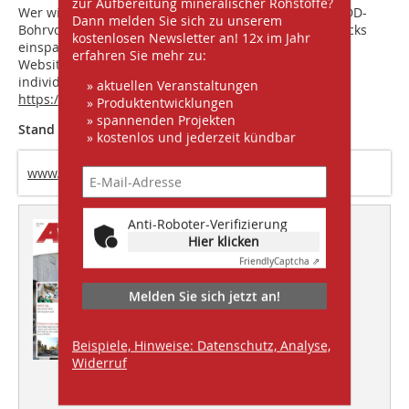
zur Aufbereitung mineralischer Rohstoffe?
Wer wissen will, wie viel sich bei unterschiedlichen HDD-
Dann melden Sie sich zu unserem
Bohrvorhaben durch den Einsatz des Mudcleaner Trucks
kostenlosen Newsletter an! 12x im Jahr
einsparen lässt, für den lohnt sich ein Besuch auf der
erfahren Sie mehr zu:
Website von Max Wild. Ein Vorteilsrechner zeigt das
individuelle Einsparpotenzial jeder Baustelle:
» aktuellen Veranstaltungen
https://www.maxwild.com/produkte/mudcleaner
/
» Produktentwicklungen
» spannenden Projekten
Stand B2, 411/510
» kostenlos und jederzeit kündbar
www.maxwild.com
Anti-Roboter-Verifizierung
Dieser Artikel erschien in
Hier klicken
AT 04/2024
Friendly
Captcha ⇗
SPECIAL
Melden Sie sich jetzt an!
IFAT München 2024
Beispiele, Hinweise: Datenschutz, Analyse,
Widerruf
Fördern