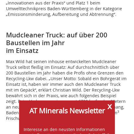
„Innovationen aus der Praxis“ und Platz 1 beim
Umwelttechnikpreis Baden-Württemberg in der Kategorie
„Emissionsminderung, Aufbereitung und Abtrennung“.
Mudcleaner Truck: auf über 200
Baustellen im Jahr
im Einsatz
Max Wild hat seinen inhouse entwickelten Mudcleaner
Truck selbst fleißig im Einsatz: Auf durchschnittlich über
200 Baustellen im Jahr haben die Profis ohne Grenzen den
Recycling-Lkw dabei. „Unser Motto: Sobald ein Bohrgerät im
Einsatz ist, haben wir immer auch den Mudcleaner Truck
mit im Gepäck“, erklärt Christian Wild. Der Recycling-Lkw
bewährt sich in der Praxis, wie auch folgendes Beispiel
zeigt. Beim Verlegen von insgesamt 6700 laufenden Metern
x
an neuen Wasserleitungen auf einer Baustelle in Tettnang,
AT Minerals Newsletter
3
Baden-Württemberg, hat der Mudcleaner Truck 2600 m
Frischwasser und knapp 35 t Bentonit eingespart.
Interesse an den neusten Informationen